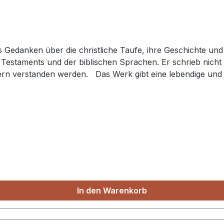
Gedanken über die christliche Taufe, ihre Geschichte un
staments und der biblischen Sprachen. Er schrieb nicht n
dern verstanden werden. Das Werk gibt eine lebendige und 
e es zur Praxis der Kindertaufe kam. Warns war ein Verfec
orten. Ein besonderes Plus dieses Buches ist die ausführli
, die weitgehend eine Geschichte der Verfolgung Andersdenkender war.
 der sich ernsthaft um die biblische Taufe Gedanken ma
In den Warenkorb