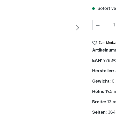
Sofort ver
Produkt
Zum Merkze
Artikelnum
EAN:
97839
Hersteller:
Gewicht:
0
Höhe:
19.5
Breite:
13 
Seiten:
384