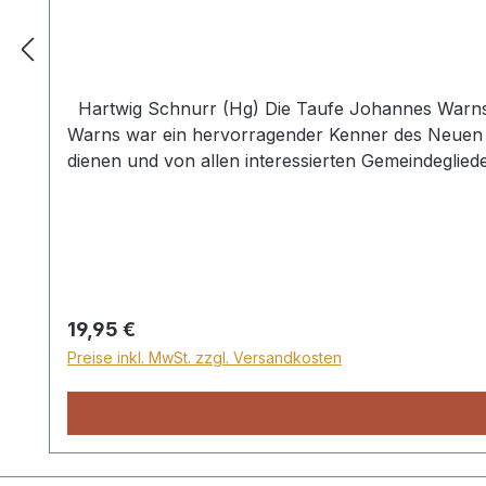
Hartwig Schnurr (Hg) Die Taufe Johannes Warns 
Warns war ein hervorragender Kenner des Neuen Te
dienen und von allen interessierten Gemeindeglie
Aussagen zur Taufe und beantwortet die Frage, wi
Zweifelnde erhalten hier biblisch begründete Antw
Entwicklung der Tauffrage, besonders der Täufergeschichte
Hand jedes Gemeindeältesten und jedes Christen,
Regulärer Preis:
19,95 €
Preise inkl. MwSt. zzgl. Versandkosten