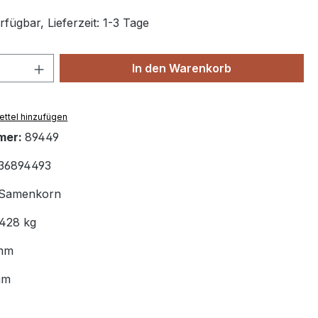
fügbar, Lieferzeit: 1-3 Tage
 Anzahl: Gib den gewünschten Wert ein 
In den Warenkorb
ttel hinzufügen
mer:
89449
36894493
Samenkorn
.428 kg
 mm
mm