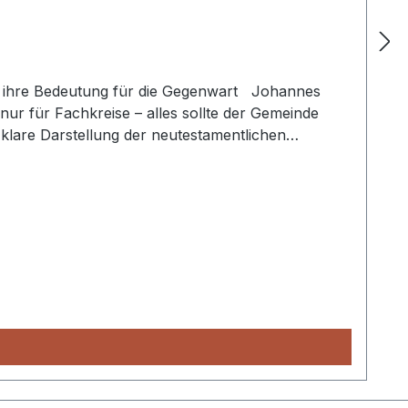
d ihre Bedeutung für die Gegenwart Johannes
ur für Fachkreise – alles sollte der Gemeinde
klare Darstellung der neutestamentlichen
hter der biblischen Glaubenstaufe. Fragende oder
che Darlegung der kirchengeschichtlichen
 Dieses Buch gehört in die
cht. Paperback