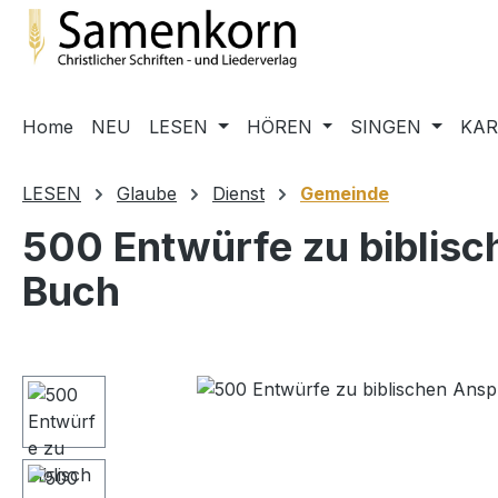
m Hauptinhalt springen
Zur Suche springen
Zur Hauptnavigation springen
Home
NEU
LESEN
HÖREN
SINGEN
KA
LESEN
Glaube
Dienst
Gemeinde
500 Entwürfe zu biblisch
Buch
Bildergalerie überspringen