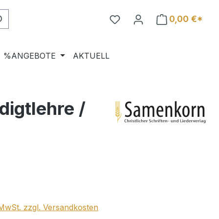
0,00 €*
%ANGEBOTE
AKTUELL
igtlehre /
eis:
. MwSt. zzgl. Versandkosten