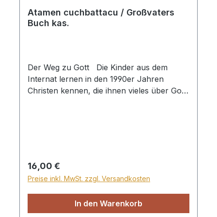
Atamen cuchbattacu / Großvaters
Buch kas.
Der Weg zu Gott Die Kinder aus dem
Internat lernen in den 1990er Jahren
Christen kennen, die ihnen vieles über Gott
und die Bibel erzählen ... Zusammen mit
den Internatsjungen könnt ihr euch auf
eine spannende Entdeckungsreise durch
die Bibel begeben und den einzigen Weg
zur Rettung entdecken. Am Ende jedes
Kapitels gibt es Fragen zu den biblischen
Regulärer Preis:
16,00 €
Geschichten ... Das Buch hat nicht nur
Preise inkl. MwSt. zzgl. Versandkosten
Kindern, sondern auch mehreren
Erwachsenen den Weg zu Gott erleuchtet
In den Warenkorb
und auf viele Fragen eine Antwort gegeben.