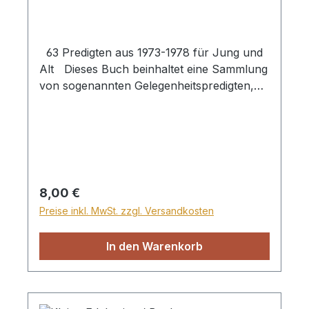
heutigen Sprache nicht so leicht erreichen
kann. Paperback
63 Predigten aus 1973-1978 für Jung und
Alt Dieses Buch beinhaltet eine Sammlung
von sogenannten Gelegenheitspredigten,
die der bekannte russlanddeutsche Autor
Johannes Fast im letzten Jahrzehnt seines
Lebens niedergeschrieben hat. Ob zur
Hochzeit, biblischen Festen oder zu
einzelnen Wahrheiten der Bibel – der
suchende Leser kann hier zu
Regulärer Preis:
8,00 €
verschiedenen Themen etwas finden und
Preise inkl. MwSt. zzgl. Versandkosten
gestärkt und erquickt werden. Seine
Zeugnisse ermutigen, trösten und stärken
In den Warenkorb
den Glauben auch heute noch.