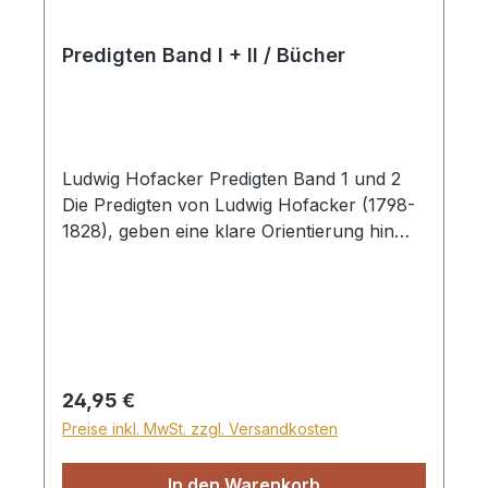
Predigten Band I + II / Bücher
Ludwig Hofacker Predigten Band 1 und 2
Die Predigten von Ludwig Hofacker (1798-
1828), geben eine klare Orientierung hin
auf unseren Erlöser, Jesus Christus.
Hänssler/Linea, Hardcover
Regulärer Preis:
24,95 €
Preise inkl. MwSt. zzgl. Versandkosten
In den Warenkorb