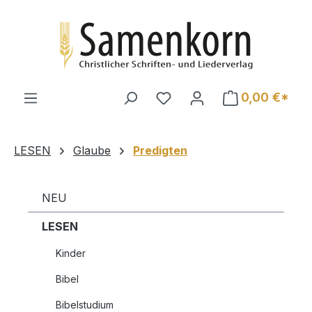
Zum Hauptinhalt springen
0,00 €*
LESEN
Glaube
Predigten
NEU
LESEN
Kinder
Bibel
Bibelstudium