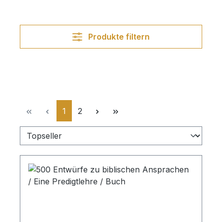
Produkte filtern
Seite
Seite
1
2