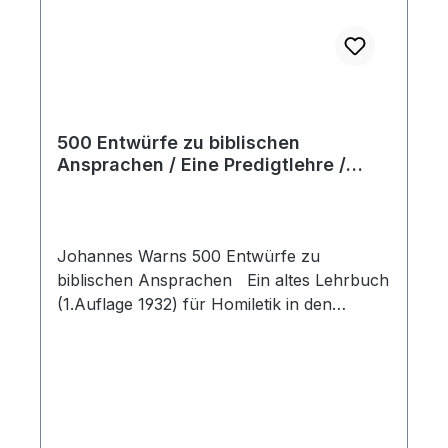
500 Entwürfe zu biblischen
Ansprachen / Eine Predigtlehre /
Buch
Johannes Warns 500 Entwürfe zu
biblischen Ansprachen Ein altes Lehrbuch
(1.Auflage 1932) für Homiletik in den
Bibelschulkursen und Predigerseminaren.
Jeder Punkt der Predigtlehre ist mit
geeigneten Beispielen aus den Ansprachen
bekannter Prediger veranschaulicht.
Samenkorn, Hardcover, 384 S.