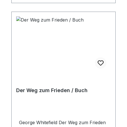
uns ermutigen, nicht in Zweitrangigem
stecken zu bleiben, sondern mit heiliger
Einseitigkeit Jesus selbst zu verkündigen
und nur ein Ziel zu haben, Menschen zu
ihm zu rufen. Paperback
Der Weg zum Frieden / Buch
George Whitefield Der Weg zum Frieden