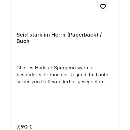
Seid stark im Herrn (Paperback) /
Buch
Charles Haddon Spurgeon war ein
besonderer Freund der Jugend. Im Laufe
seiner von Gott wunderbar gesegneten
Tätigkeit war es immer sein Hauptanliegen,
die Jugend zu Christus zu führen und sie in
ihrem Streben nach wirklichen Werten zu
festigen. Diese alten Predigten haben
seltsamerweise bis heute nicht an ihrer
Aktualität verloren. Im Gegenteil, manche
Regulärer Preis:
7,90 €