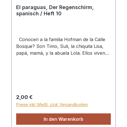
El paraguas, Der Regenschirm,
spanisch / Heft 10
Conocen a la familia Hofman de la Calle
Bosque? Son Timo, Suli, la chiquita Lisa,
papá, mamá, y la abuela Lola. Ellos viven
en una casa bonita cerca del bosque y un
campo grande de juegos. Cada domingo en
la mañana, la familia Hofman va a la iglesia
con abuela Lola. En la tarde, Timo y Susi
van a la escuela dominical. Allí cantan
cantos lindos y la hermana Renate les
Regulärer Preis:
2,00 €
cuenta historias bíblicas muy interesantes.
Preise inkl. MwSt. zzgl. Versandkosten
Timo y Susi aman a Jesús y desean un día
estar con Él en el cielo. Cada noche, antes
In den Warenkorb
de dormir, oran a Él. En los libros de la