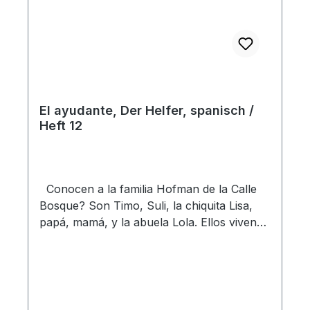
El ayudante, Der Helfer, spanisch /
Heft 12
Conocen a la familia Hofman de la Calle
Bosque? Son Timo, Suli, la chiquita Lisa,
papá, mamá, y la abuela Lola. Ellos viven
en una casa bonita cerca del bosque y un
campo grande de juegos. Cada domingo en
la mañana, la familia Hofman va a la iglesia
con abuela Lola. En la tarde, Timo y Susi
van a la escuela dominical. Allí cantan