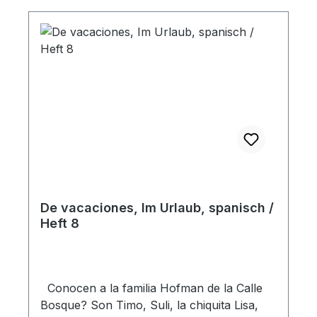
que los niños Hofman aprenden de Jesús,
como perdonar a otros, como hablar al
prójimo de Jesús, como ser fiel en lo poco,
como confiar en Dios y estar agradecido
por todo ... Heft
De vacaciones, Im Urlaub, spanisch /
Heft 8
Conocen a la familia Hofman de la Calle
Bosque? Son Timo, Suli, la chiquita Lisa,