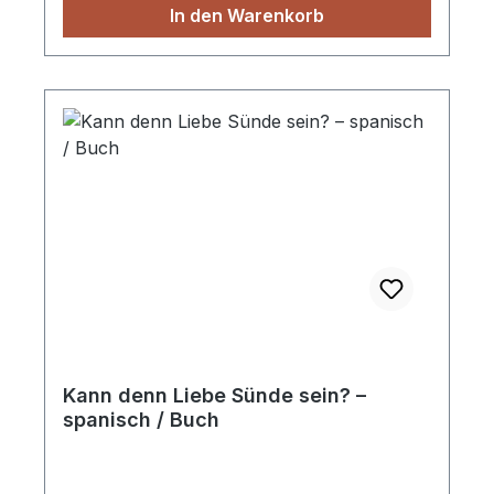
In den Warenkorb
verständlich und in zeitgemäßer Sprache
dargestellt werden. Zur Weitergabe an
junge und erwachsene Außenstehende
jeder Bildungsschicht gut geeignet.
Paperback
Kann denn Liebe Sünde sein? –
spanisch / Buch