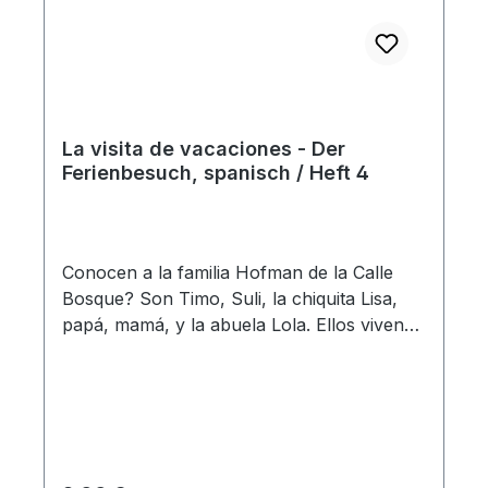
La visita de vacaciones - Der
Ferienbesuch, spanisch / Heft 4
Conocen a la familia Hofman de la Calle
Bosque? Son Timo, Suli, la chiquita Lisa,
papá, mamá, y la abuela Lola. Ellos viven
en una casa bonita cerca del bosque y un
campo grande de juegos. Cada domingo en
la mañana, la familia Hofman va a la iglesia
con abuela Lola. En la tarde, Timo y Susi
van a la escuela dominical. Allí cantan
cantos lindos y la hermana Renate les