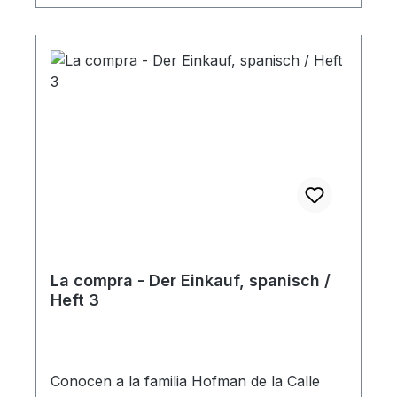
serie en la Calle Bosque aprenderás de lo
que los niños Hofman aprenden de Jesús,
como perdonar a otros, como hablar al
prójimo de Jesús, como ser fiel en lo poco,
como confiar en Dios y estar agradecido
por todo ... Heft
La compra - Der Einkauf, spanisch /
Heft 3
Conocen a la familia Hofman de la Calle