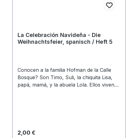
La Celebración Navideña - Die
Weihnachtsfeier, spanisch / Heft 5
Conocen a la familia Hofman de la Calle
Bosque? Son Timo, Suli, la chiquita Lisa,
papá, mamá, y la abuela Lola. Ellos viven
en una casa bonita cerca del bosque y un
campo grande de juegos. Cada domingo en
la mañana, la familia Hofman va a la iglesia
con abuela Lola. En la tarde, Timo y Susi
van a la escuela dominical. Allí cantan
cantos lindos y la hermana Renate les
Regulärer Preis:
2,00 €
cuenta historias bíblicas muy interesantes.