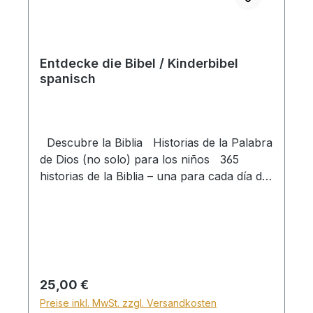
Entdecke die Bibel / Kinderbibel
spanisch
Descubre la Biblia Historias de la Palabra
de Dios (no solo) para los niños 365
historias de la Biblia – una para cada día del
año. Las 240 apasionantes historias del
Antiguo Testamento nos cuentan de Dios
como el Creador, nos cuentan del pueblo
de Israel y su relación con Dios. Nos
cuentan lo que vivieron con Dios personas
como tú y yo. Pero lo central es la
Regulärer Preis:
25,00 €
preparación y la promesa de la venida del
Preise inkl. MwSt. zzgl. Versandkosten
Salvador, del Buen Pastor, porque todos