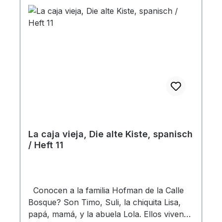
como perdonar a otros, como hablar al
prójimo de Jesús, como ser fiel en lo poco,
como confiar en Dios y estar agradecido
por todo ... Heft
La caja vieja, Die alte Kiste, spanisch
/ Heft 11
Conocen a la familia Hofman de la Calle
Bosque? Son Timo, Suli, la chiquita Lisa,
papá, mamá, y la abuela Lola. Ellos viven