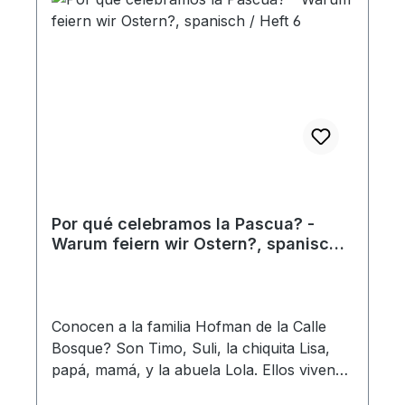
prójimo de Jesús, como ser fiel en lo poco,
como confiar en Dios y estar agradecido
por todo ... Heft
Por qué celebramos la Pascua? -
Warum feiern wir Ostern?, spanisch /
Heft 6
Conocen a la familia Hofman de la Calle
Bosque? Son Timo, Suli, la chiquita Lisa,
papá, mamá, y la abuela Lola. Ellos viven
en una casa bonita cerca del bosque y un