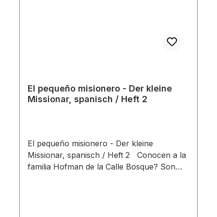
El pequeño misionero - Der kleine
Missionar, spanisch / Heft 2
El pequeño misionero - Der kleine
Missionar, spanisch / Heft 2 Conocen a la
familia Hofman de la Calle Bosque? Son
Timo, Suli, la chiquita Lisa, papá, mamá, y
la abuela Lola. Ellos viven en una casa
bonita cerca del bosque y un campo
grande de juegos. Cada domingo en la