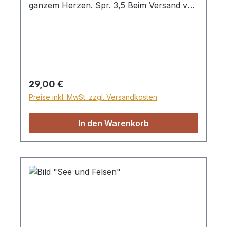
ganzem Herzen. Spr. 3,5 Beim Versand von
Bildern ab dem Format Breite 60 und/oder
Länge 120cm wird für den Versand
innerhalb Deutschlands ein Zuschlag für
Sperrgut in Höhe von 28,99€ berechnet.
Für den Versand ins Ausland beträgt der
Sperrgutzuschlag 30€.
Regulärer Preis:
29,00 €
Preise inkl. MwSt. zzgl. Versandkosten
In den Warenkorb