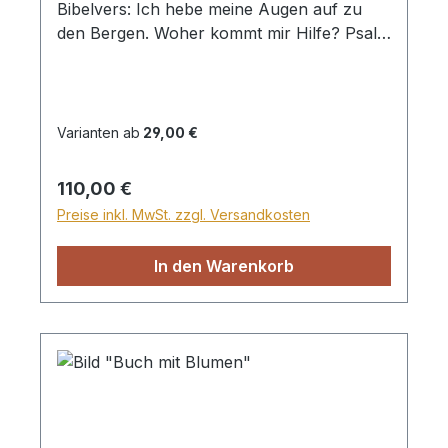
Bibelvers: Ich hebe meine Augen auf zu
den Bergen. Woher kommt mir Hilfe? Psalm
121,1 Beim Versand von Bildern ab dem
Format Breite 60 und/oder Länge 120cm
wird für den Versand innerhalb
Deutschlands ein Zuschlag für Sperrgut in
Varianten ab
29,00 €
Höhe von 28,99€ berechnet. Für den
Versand ins Ausland beträgt der
Regulärer Preis:
110,00 €
Sperrgutzuschlag 30€.
Preise inkl. MwSt. zzgl. Versandkosten
In den Warenkorb