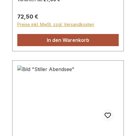
Für den Versand ins Ausland beträgt der
Sperrgutzuschlag 30€.
Regulärer Preis:
72,50 €
Preise inkl. MwSt. zzgl. Versandkosten
In den Warenkorb