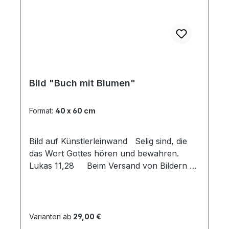
Bild "Buch mit Blumen"
Format:
40 x 60 cm
Bild auf Künstlerleinwand Selig sind, die
das Wort Gottes hören und bewahren.
Lukas 11,28 Beim Versand von Bildern ab
dem Format Breite 60 und/oder Länge
120cm wird für den Versand innerhalb
Deutschlands ein Zuschlag für Sperrgut in
Höhe von 28,99€ berechnet. Für den
Varianten ab
29,00 €
Versand ins Ausland beträgt der