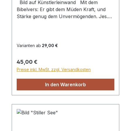
Bild auf Künstlerleinwand Mit dem
Bibelvers: Er gibt dem Müden Kraft, und
Stärke genug dem Unvermögenden. Jes.
40,29 Beim Versand von Bildern ab dem
Format Breite 60 und/oder Länge 120cm
wird für den Versand innerhalb
Deutschlands ein Zuschlag für Sperrgut in
Varianten ab
29,00 €
Höhe von 28,99€ berechnet. Für den
Versand ins Ausland beträgt der
Regulärer Preis:
45,00 €
Sperrgutzuschlag 30€.
Preise inkl. MwSt. zzgl. Versandkosten
In den Warenkorb