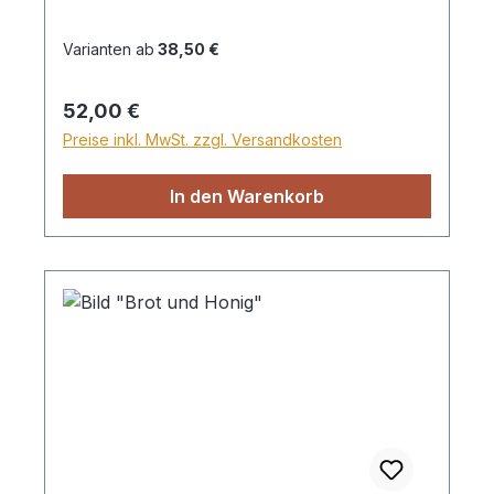
wird für den Versand innerhalb
Deutschlands ein Zuschlag für Sperrgut in
Varianten ab
38,50 €
Höhe von 28,99€ berechnet. Für den
Versand ins Ausland beträgt der
Regulärer Preis:
52,00 €
Sperrgutzuschlag 30€.
Preise inkl. MwSt. zzgl. Versandkosten
In den Warenkorb