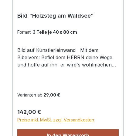
Bild "Holzsteg am Waldsee"
Format:
3 Teile je 40 x 80 cm
Bild auf Künstlerleinwand Mit dem
Bibelvers: Befiel dem HERRN deine Wege
und hoffe auf ihn, er wird's wohlmachen
Psalm 37,5 Beim Versand von Bildern ab
dem Format Breite 60 und/oder Länge
120cm wird für den Versand innerhalb
Deutschlands ein Zuschlag für Sperrgut in
Varianten ab
29,00 €
Höhe von 28,99€ berechnet. Für den
Versand ins Ausland beträgt der
Regulärer Preis:
142,00 €
Sperrgutzuschlag 30€.
Preise inkl. MwSt. zzgl. Versandkosten
In den Warenkorb