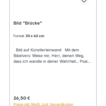
Bild "Brücke"
Format:
30 x 40 cm
Bild auf Künstlerleinwand Mit dem
Bibelvers: Weise mir, Herr, deinen Weg,
dass ich wandle in deiner Wahrheit... Psalm
86,11 Beim Versand von Bildern ab dem
Format Breite 60 und/oder Länge 120cm
wird für den Versand innerhalb
Deutschlands ein Zuschlag für Sperrgut in
Höhe von 28,99€ berechnet. Für den
Versand ins Ausland beträgt der
Regulärer Preis:
26,50 €
Sperrgutzuschlag 30€.
Preise inkl. MwSt. zzgl. Versandkosten