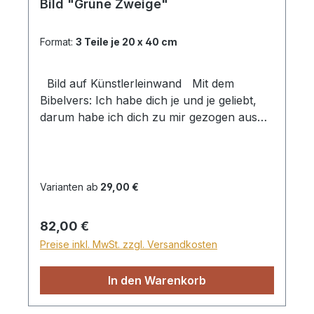
Bild "Grüne Zweige"
Format:
3 Teile je 20 x 40 cm
Bild auf Künstlerleinwand Mit dem
Bibelvers: Ich habe dich je und je geliebt,
darum habe ich dich zu mir gezogen aus
lauter Güte. Jer. 31,3 Beim Versand von
Bildern ab dem Format Breite 60 und/oder
Länge 120cm wird für den Versand
innerhalb Deutschlands ein Zuschlag für
Varianten ab
29,00 €
Sperrgut in Höhe von 28,99€ berechnet.
Für den Versand ins Ausland beträgt der
Regulärer Preis:
82,00 €
Sperrgutzuschlag 30€.
Preise inkl. MwSt. zzgl. Versandkosten
In den Warenkorb