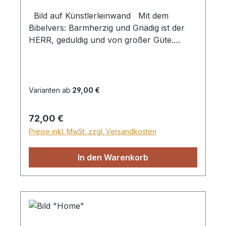
Bild auf Künstlerleinwand Mit dem
Bibelvers: Barmherzig und Gnädig ist der
HERR, geduldig und von großer Güte.
Psalm 103,8 Beim Versand von Bildern ab
dem Format Breite 60 und/oder Länge
120cm wird für den Versand innerhalb
Deutschlands ein Zuschlag für Sperrgut in
Varianten ab
29,00 €
Höhe von 28,99€ berechnet. Für den
Versand ins Ausland beträgt der
Regulärer Preis:
72,00 €
Sperrgutzuschlag 30€.
Preise inkl. MwSt. zzgl. Versandkosten
In den Warenkorb