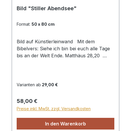
Bild "Stiller Abendsee"
Format:
50 x 80 cm
Bild auf Künstlerleinwand Mit dem
Bibelvers: Siehe ich bin bei euch alle Tage
bis an der Welt Ende. Matthäus 28,20
Beim Versand von Bildern ab dem Format
Breite 60 und/oder Länge 120cm wird für
den Versand innerhalb Deutschlands ein
Zuschlag für Sperrgut in Höhe von 28,99€
Varianten ab
29,00 €
berechnet. Für den Versand ins Ausland
beträgt der Sperrgutzuschlag 30€.
Regulärer Preis:
58,00 €
Preise inkl. MwSt. zzgl. Versandkosten
In den Warenkorb