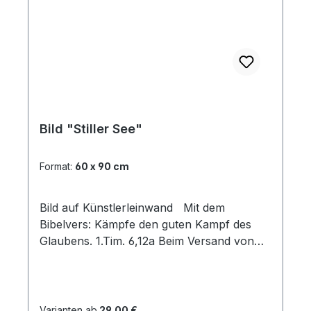
Bild "Stiller See"
Format:
60 x 90 cm
Bild auf Künstlerleinwand Mit dem
Bibelvers: Kämpfe den guten Kampf des
Glaubens. 1.Tim. 6,12a Beim Versand von
Bildern ab dem Format Breite 60 und/oder
Länge 120cm wird für den Versand
innerhalb Deutschlands ein Zuschlag für
Sperrgut in Höhe von 28,99€ berechnet.
Varianten ab
29,00 €