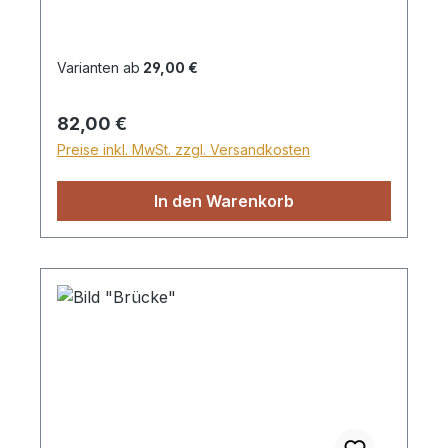
wird für den Versand innerhalb
Deutschlands ein Zuschlag für Sperrgut in
Höhe von 28,99€ berechnet. Für den
Varianten ab
29,00 €
Versand ins Ausland beträgt der
Sperrgutzuschlag 30€.
Regulärer Preis:
82,00 €
Preise inkl. MwSt. zzgl. Versandkosten
In den Warenkorb