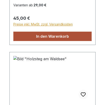
Höhe von 28,99€ berechnet. Für den
Varianten ab
29,00 €
Versand ins Ausland beträgt der
Sperrgutzuschlag 30€.
Regulärer Preis:
45,00 €
Preise inkl. MwSt. zzgl. Versandkosten
In den Warenkorb