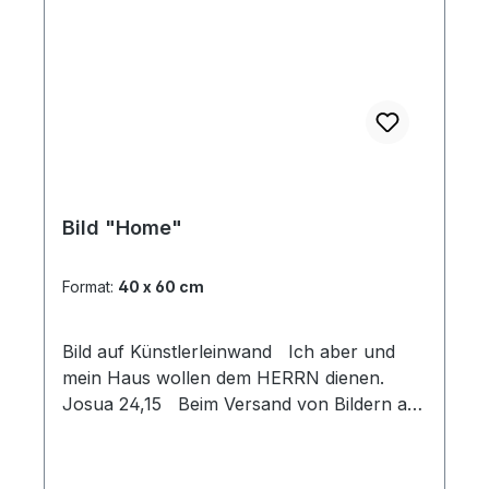
Bild "Home"
Format:
40 x 60 cm
Bild auf Künstlerleinwand Ich aber und
mein Haus wollen dem HERRN dienen.
Josua 24,15 Beim Versand von Bildern ab
dem Format Breite 60 und/oder Länge
120cm wird für den Versand innerhalb
Deutschlands ein Zuschlag für Sperrgut in