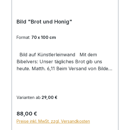
Bild "Brot und Honig"
Format:
70 x 100 cm
Bild auf Künstlerleinwand Mit dem
Bibelvers: Unser tägliches Brot gib uns
heute. Matth. 6,11 Beim Versand von Bildern
ab dem Format Breite 60 und/oder Länge
120cm wird für den Versand innerhalb
Deutschlands ein Zuschlag für Sperrgut in
Höhe von 28,99€ berechnet. Für den
Varianten ab
29,00 €
Versand ins Ausland beträgt der
Sperrgutzuschlag 30€.
Regulärer Preis:
88,00 €
Preise inkl. MwSt. zzgl. Versandkosten