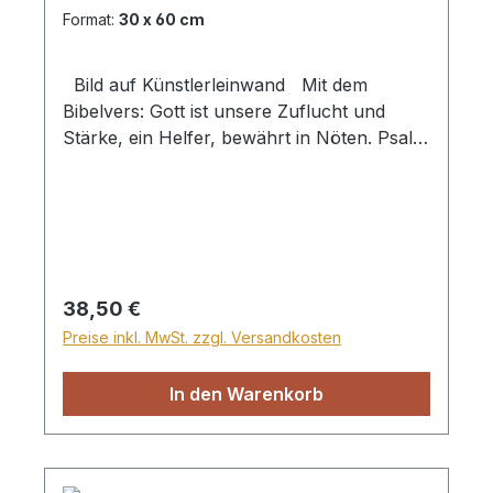
Format:
30 x 60 cm
Bild auf Künstlerleinwand Mit dem
Bibelvers: Gott ist unsere Zuflucht und
Stärke, ein Helfer, bewährt in Nöten. Psalm
46,2 Beim Versand von Bildern ab dem
Format Breite 60 und/oder Länge 120cm
wird für den Versand innerhalb
Deutschlands ein Zuschlag für Sperrgut in
Höhe von 28,99€ berechnet. Für den
Versand ins Ausland beträgt der
Regulärer Preis:
38,50 €
Sperrgutzuschlag 30€.
Preise inkl. MwSt. zzgl. Versandkosten
In den Warenkorb