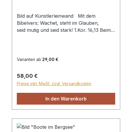
Bild auf Künstlerleinwand Mit dem
Bibelvers: Wachet, steht im Glauben,
seid mutig und seid stark! 1.Kor. 16,13 Beim
Versand von Bildern ab dem Format Breite
60 und/oder Länge 120cm wird für den
Versand innerhalb Deutschlands ein
Zuschlag für Sperrgut in Höhe von 28,99€
Varianten ab
29,00 €
berechnet. Für den Versand ins Ausland
beträgt der Sperrgutzuschlag 30€.
Regulärer Preis:
58,00 €
Preise inkl. MwSt. zzgl. Versandkosten
In den Warenkorb