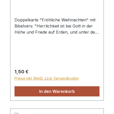
Doppelkarte "Fröhliche Weihnachten" mit
Bibelvers: "Herrlichkeit ist bei Gott in der
Höhe und Friede auf Erden, und unter den
Menschen Gottes Wohlgefallen!" Lukas
2,14 Mit Briefumschlag in Klarsichthülle
Regulärer Preis:
1,50 €
Preise inkl. MwSt. zzgl. Versandkosten
In den Warenkorb