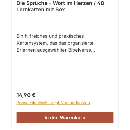
Die Sprüche - Wort im Herzen / 48
Lernkarten mit Box
Ein hilfreiches und praktisches
Kartensystem, das das organisierte
Erlernen ausgewählter Bibelverse
(Schlachter 2000) effektiv unterstützt. Auf
der einen Seite ist der Vers und auf der
anderen Seite die Bibelstelle abgedruckt.
Die Karten sind auf 6 verschiedene
Unterthemen aus den Sprüchen aufgeteilt,
pro Thema sind es 8 Karten. Themen:
Regulärer Preis:
14,90 €
Gottesfurcht, Weisheit, Herz, Demut,
Preise inkl. MwSt. zzgl. Versandkosten
Gerechtigkeit, Arbeitsmoral. 48
Lernkarten mit Box, zum Mitnehmen
In den Warenkorb
geeignet