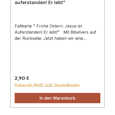
auferstanden! Er lebt"
Faltkarte " Frohe Ostern. Jesus ist
Auferstanden! Er lebt!" Mit Bibelvers auf
der Rückseite: Jetzt haben wir eine
lebendigen Hoffung, weil Jesus Christus
von den Toten auferstanden ist. 1. Petrus
1,3 Mit Briefumschlag und Klarsichthülle
Regulärer Preis:
2,90 €
Preise inkl. MwSt. zzgl. Versandkosten
In den Warenkorb