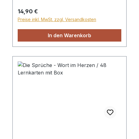
aufgeteilt, pro Thema sind es 8 Karten. Die
Themen sind Sehnsucht, Gottes Wesen,
Regulärer Preis:
14,90 €
Lobpreis, Zuversicht, Gottes Wort, Freude.
Preise inkl. MwSt. zzgl. Versandkosten
48 Lernkarten, alle Verse sind den
Psalmen entnommen, mit Box
In den Warenkorb