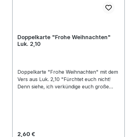
Doppelkarte "Frohe Weihnachten"
Luk. 2,10
Doppelkarte "Frohe Weihnachten" mit dem
Vers aus Luk. 2,10 "Fürchtet euch nicht!
Denn siehe, ich verkündige euch große
Freude, die dem ganzen Volk widerfahren
soll." mit Umschlag
Regulärer Preis:
2,60 €