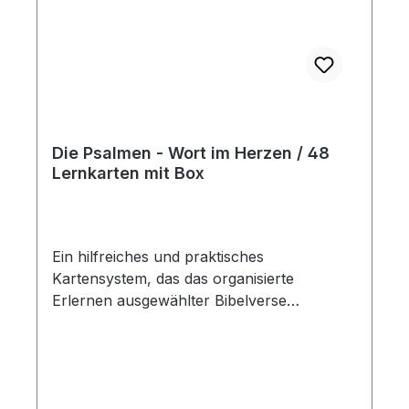
Die Psalmen - Wort im Herzen / 48
Lernkarten mit Box
Ein hilfreiches und praktisches
Kartensystem, das das organisierte
Erlernen ausgewählter Bibelverse
(Schlachter 2000) effektiv unterstützt. Auf
der einen Seite ist der Vers und auf der
anderen Seite die Bibelstelle abgedruckt.
Die Karten sind auf 6 verschiedene Themen