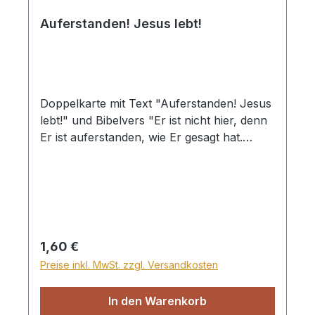
Auferstanden! Jesus lebt!
Doppelkarte mit Text "Auferstanden! Jesus
lebt!" und Bibelvers "Er ist nicht hier, denn
Er ist auferstanden, wie Er gesagt hat.
Kommt her, seht den Ort, wo der Herr
gelegen hat!" Matthäus 28,6 mit
Briefumschlag und Klarsichthülle
Regulärer Preis:
1,60 €
Preise inkl. MwSt. zzgl. Versandkosten
In den Warenkorb