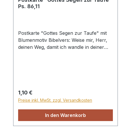
Ps. 86,11
Postkarte "Gottes Segen zur Taufe" mit
Blumenmotiv Bibelvers: Weise mir, Herr,
deinen Weg, damit ich wandle in deiner
Wahrheit; richte mein Herz auf das Eine,
dass ich deinen Namen fürchte! Psalm
86,11
Regulärer Preis:
1,10 €
Preise inkl. MwSt. zzgl. Versandkosten
In den Warenkorb