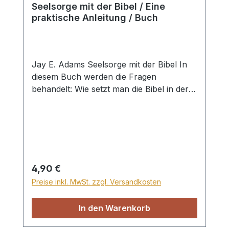
Seelsorge mit der Bibel / Eine
praktische Anleitung / Buch
Jay E. Adams Seelsorge mit der Bibel In
diesem Buch werden die Fragen
behandelt: Wie setzt man die Bibel in der
Seelsorge ein? Was ist das Ziel der
biblischen Seelsorge? CMV, Paperback,
96 S.
Regulärer Preis:
4,90 €
Preise inkl. MwSt. zzgl. Versandkosten
In den Warenkorb