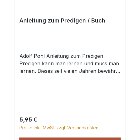
Gottes geschöpft werden - und man sogar
Freude daran haben kann! Paperback
Anleitung zum Predigen / Buch
Adolf Pohl Anleitung zum Predigen
Predigen kann man lernen und muss man
lernen. Dieses seit vielen Jahren bewährte
Büchlein wird eine gute Hilfe dazu sein.
Paperback
Regulärer Preis:
5,95 €
Preise inkl. MwSt. zzgl. Versandkosten