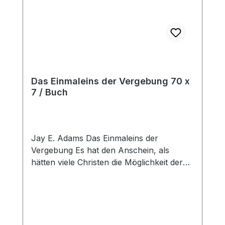
der ständige Bezug zur Praxis machen
das Buch so hilfreich. Paperback
Das Einmaleins der Vergebung 70 x
7 / Buch
Jay E. Adams Das Einmaleins der
Vergebung Es hat den Anschein, als
hätten viele Christen die Möglichkeit der
Vergebung weitgehend aus den Augen
verloren ... Das Buch erläutert, was die
Bibel über Vergebung sagt, und zeigt, wie
diese Aussagen in die Praxis umgesetzt
werden können. CMV, Paperback, 142 S.