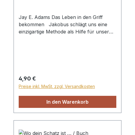
geöffneten Bibel - auf sich wirken zu
lassen. Smartcover
Jay E. Adams Das Leben in den Griff
bekommen Jakobus schlägt uns eine
einzigartige Methode als Hilfe für unser
Glaubenswachstum vor. Er offenbart uns
detallierte Angaben Gottes über einige
Kräfte, die in uns wirksam sind. Diese
Einblicke, die uns Gott im Jakobusbrief in
unsere innere Natur gewährt, betrachtet
J. Adams in diesem Buch. Paperback
Regulärer Preis:
4,90 €
Preise inkl. MwSt. zzgl. Versandkosten
In den Warenkorb