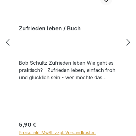
Zufrieden leben / Buch
Bob Schultz Zufrieden leben Wie geht es
praktisch? Zufrieden leben, einfach froh
und glücklich sein - wer möchte das
nicht? Und als Christen haben wir ja auch
alle Vorraussetzungen dafür. Dennoch
scheint sich im täglichen Leben ständig
irgendetwas unserem Glück in den Weg
zu stellen. Es türmen sich Fragen auf...
Wie kann ich zufrieden sein, wenn meine
Regulärer Preis:
5,90 €
Mitmenschen mich verkehrt behandeln?
Preise inkl. MwSt. zzgl. Versandkosten
Wenn mich in der Familie niemand