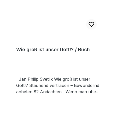
Wie groß ist unser Gott!? / Buch
Jan Philip Svetlik Wie groß ist unser
Gott!? Staunend vertrauen – Bewundernd
anbeten 82 Andachten Wenn man über
Gott nachdenkt, kommt man aus dem
Staunen nicht mehr aus! Seine Größe ist
überwältigend! Da eröffnet sich ein ganzes
Panorama an Herrlichkeiten: Das