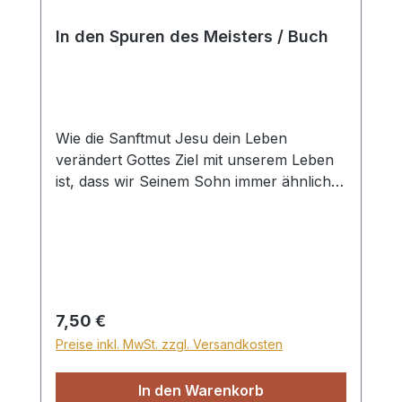
sein. Hardcover
In den Spuren des Meisters / Buch
Wie die Sanftmut Jesu dein Leben
verändert Gottes Ziel mit unserem Leben
ist, dass wir Seinem Sohn immer ähnlicher
werden. Aber wie funktioniert das
konkret? Was können wir dafür tun und
welche Hilfsmittel hat Gott uns an die
Hand gegeben, damit dieses Ziel jetzt
schon immer mehr Realität in unserem
täglichen Leben wird? Der Schlüssel liegt
Regulärer Preis:
7,50 €
darin, das Vorbild Jesu vor Augen zu
Preise inkl. MwSt. zzgl. Versandkosten
haben und uns durch Ihn prägen und
verändern zu lassen. Der Meister hat
In den Warenkorb
gesagt: „Lernt von mir, denn ich bin