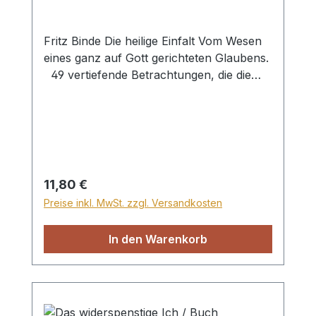
Fritz Binde Die heilige Einfalt Vom Wesen
eines ganz auf Gott gerichteten Glaubens.
49 vertiefende Betrachtungen, die die
Schönheit der heiligen Einfalt beleuchten
und damit neue Horizonte für einen ganz
auf Gott gerichteten Glauben öffnen. Ein
Hauch von Gottes Heiligtum atmet in
diesen, aus langer seelsorgerlicher
Erfahrung geprägten Gedanken. Ein
Regulärer Preis:
11,80 €
Klassiker – in Sprache und in
Preise inkl. MwSt. zzgl. Versandkosten
Unmittelbarkeit der Gottesbeziehung.
Linea, Hardcover, 232 S.
In den Warenkorb