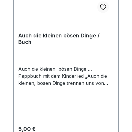
Auch die kleinen bösen Dinge /
Buch
Auch die kleinen, bösen Dinge …
Pappbuch mit dem Kinderlied „Auch die
kleinen, bösen Dinge trennen uns von
unserm Gott“ und liebevollen
Farbfotografien.
Regulärer Preis:
5,00 €