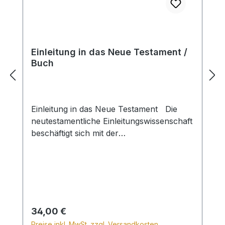
Einleitung in das Neue Testament /
Buch
Einleitung in das Neue Testament Die
neutestamentliche Einleitungswissenschaft
beschäftigt sich mit der
Entstehungsgeschichte der 27 Bücher des
Neuen Testaments. Infolge der
Aufklärung und der »rein historischen
Auslegung« – die Gottes Handeln in der
Geschichte methodisch ausschließt –
werden diese vor allem im
Regulärer Preis:
34,00 €
deutschsprachigen Raum weitgehend spät
Preise inkl. MwSt. zzgl. Versandkosten