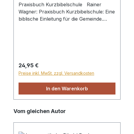
Praxisbuch Kurzbibelschule Rainer
Wagner: Praxisbuch Kurzbibelschule: Eine
biblische Einleitung für die Gemeinde.
Nürnberg: VTR, 2005. 458 Seiten,
Paperback Das Praxisbuch
Kurzbibelschule wendet sich sowohl an
Einzelne wie auch an Gruppen. Es
vermittelt praktische Bibelkenntnis,
Zugang zur Bibel ohne theologische
Regulärer Preis:
24,95 €
Vorkenntnisse, Information über
Preise inkl. MwSt. zzgl. Versandkosten
Entstehung, Inhalt und Aufbau der Bibel,
Argumente für die Zuverlässigkeit der
In den Warenkorb
Bibel, Anleitung zum persönlichen
Studium und Hintergrundinformationen zu
biblischen Personen.
Produktgalerie überspringen
Vom gleichen Autor