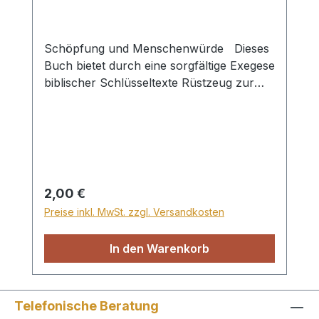
seiner Forschung sind neben den
neutestamentlichen Einleitungsfragen u. a.
die Exegese und Theologie
Schöpfung und Menschenwürde Dieses
neutestamentlicher Schriften sowie der
Buch bietet durch eine sorgfältige Exegese
hebräische Text der jüdischen Mischna im
biblischer Schlüsseltexte Rüstzeug zur
Kontext der neutestamentlichen
Klärung von Fragen bezüglich Ehe,
Evangelien. Paperback
Scheidung, Wiederheirat und
Homosexualität. Durch die
Handlungsempfehlungen eignet es sich
gut für die Gemeinde sowie für das
persönlichen Leben. Paperback
Regulärer Preis:
2,00 €
Preise inkl. MwSt. zzgl. Versandkosten
In den Warenkorb
Telefonische Beratung