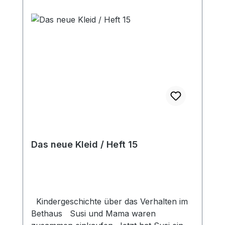
Jesus erleben, wie sie lernen anderen zu
vergeben, den Nächsten von Jesus zu
erzählen, treu im Kleinen zu sein und
vieles mehr. Mit vielen farbigen Bildern,
für Kinder von 3 bis 8 Jahren
Das neue Kleid / Heft 15
Kindergeschichte über das Verhalten im
Bethaus Susi und Mama waren