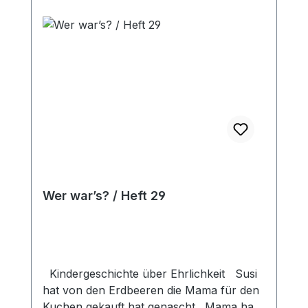
Schuld vergibt, wenn wir sie ihm bringen
und vieles mehr. Mit vielen farbigen
Bildern, für Kinder von 3 bis 8 Jahren.
Wer war’s? / Heft 29
Kindergeschichte über Ehrlichkeit Susi
hat von den Erdbeeren die Mama für den
Kuchen gekauft hat genascht. Mama hat