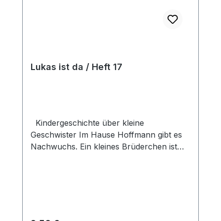
Lukas ist da / Heft 17
Kindergeschichte über kleine
Geschwister Im Hause Hoffmann gibt es
Nachwuchs. Ein kleines Brüderchen ist
geboren.Oma Lotte erzählt Tim und Susi
die Geschichte von Mose uns Miriam.Susi
möchte auch so auf ihren neuen Bruder
aufpassen, wie Miriam auf Mose. Aber
dafür muss sie noch viel lernen. In den
Heften der Reihe "In der Waldstraße"