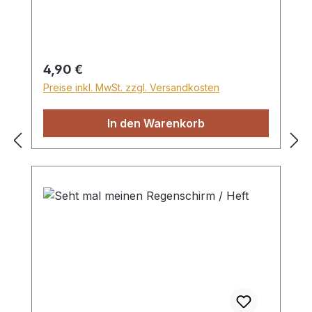
Bedingungen lieb hat und ihr Beschützer
sein möchte. Geh ein Stück Weg mit ihr
und du wirst sehen, was sie erlebt. Heft
Regulärer Preis:
4,90 €
Preise inkl. MwSt. zzgl. Versandkosten
In den Warenkorb