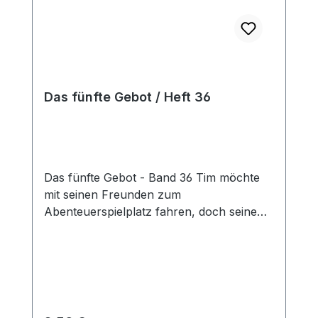
Das fünfte Gebot / Heft 36
Das fünfte Gebot - Band 36 Tim möchte
mit seinen Freunden zum
Abenteuerspielplatz fahren, doch seine
Eltern erlauben es ihm nicht. Enttäuscht
zieht er sich in die Küche zurück. Dort
denkt er plötzlich an die letzte
Kinderstunde und an das, was Tante
Renate erzählt hat. Schließlich fasst er
einen Entschluss: Statt traurig zu sein, hilft