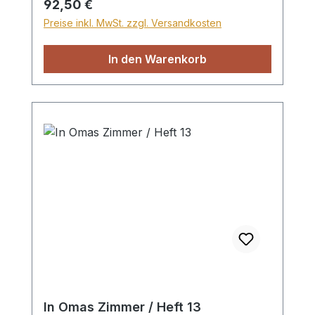
Regulärer Preis:
92,50 €
zu vertrauen. Mit vielen farbigen Bildern,
Preise inkl. MwSt. zzgl. Versandkosten
für Kinder von 3 bis 8 Jahren. Hefte,
Format 16 x 16 cm, je 36 bis 40 Seiten
In den Warenkorb
In Omas Zimmer / Heft 13