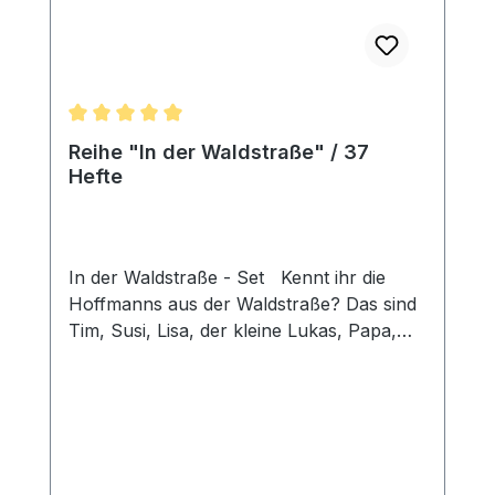
Durchschnittliche Bewertung von 5 von 5 Sternen
Reihe "In der Waldstraße" / 37
Hefte
In der Waldstraße - Set Kennt ihr die
Hoffmanns aus der Waldstraße? Das sind
Tim, Susi, Lisa, der kleine Lukas, Papa,
Mama und Oma Lotte ... In den Heften der
Reihe „In der Waldstraße“ erfährst du,
was die Hoffmans-Kinder mit Jesus
erleben, wie sie lernen anderen zu
vergeben, den Nächsten von Jesus zu
erzählen, treu im Kleinen zu sein und Gott