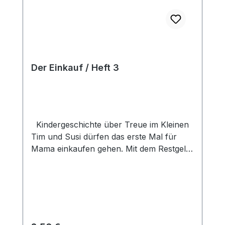
Der Einkauf / Heft 3
Kindergeschichte über Treue im Kleinen
Tim und Susi dürfen das erste Mal für
Mama einkaufen gehen. Mit dem Restgeld
würden sie sich so gerne Kaugummi
kaufen. Dabei wissen sie genau, dass das
Mama so gar nicht gefällt! Werden die
beiden ihrem Gewissen folgen und ihre
Treue unter Beweis stellen? In den
Heften der Reihe "In der Waldstraße"