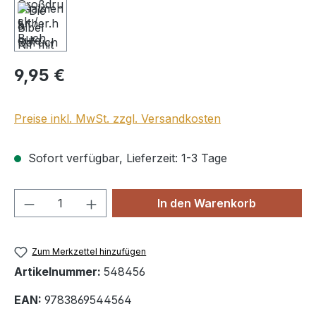
Regulärer Preis:
9,95 €
Preise inkl. MwSt. zzgl. Versandkosten
Sofort verfügbar, Lieferzeit: 1-3 Tage
Produkt Anzahl: Gib den gewünschten We
In den Warenkorb
Zum Merkzettel hinzufügen
Artikelnummer:
548456
EAN:
9783869544564