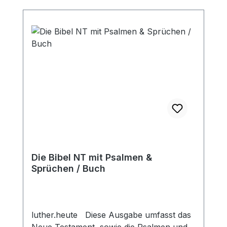
Buona Novella wurde aus folgendem
Grund revidiert: Sprache ist etwas
Lebendiges und wandelt sich ständig und
gewisse Wörter verändern im Laufe der
Jahre oder Jahrzehnte ihre Bedeutung.
Dank einiger Umformulierungen wurde
der gesamte Text besser lesbar.
Die Bibel NT mit Psalmen &
Sprüchen / Buch
luther.heute Diese Ausgabe umfasst das