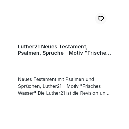
Luther wirken zu lassen 2. Eine gut
verständliche, in unsere Zeit sprechende
Bibelausgabe zu schaffen Unter der
Beerücksichtigung dieser beiden Ziele ist
eine aktuelle, lebensnahe Bibelausgabe
entstanden, die für alle Altersgruppen
gleichermaßen gut geeignet ist.
Luther21 Neues Testament,
Psalmen, Sprüche - Motiv "Frisches
Wasser", klein, Paperback/ Buch
Neues Testament mit Psalmen und
Sprüchen, Luther21 - Motiv "Frisches
Wasser" Die Luther21 ist die Revision und
nachfolgende Ausgabe von der
NeueLuther 2009 von La Buona Novella.
Mit einem neuen stilvollen und klaren
Logo möchten wir die Bibel neu
veröffentlichen. Der Titel Luther21