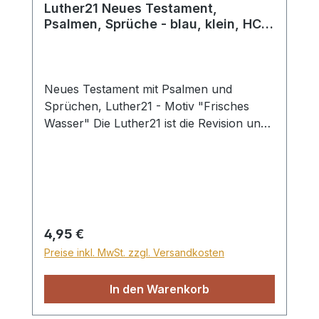
Luther21 Neues Testament,
Psalmen, Sprüche - blau, klein, HC /
Buch
Neues Testament mit Psalmen und
Sprüchen, Luther21 - Motiv "Frisches
Wasser" Die Luther21 ist die Revision und
nachfolgende Ausgabe von der
NeueLuther 2009 von La Buona Novella.
Mit einem neuen stilvollen und klaren
Logo möchten wir die Bibel neu
veröffentlichen. Der Titel Luther21
verknüpft die frühere mit der heutigen
Regulärer Preis:
4,95 €
Zeit. Im letzten Jahrhundert war die
Preise inkl. MwSt. zzgl. Versandkosten
Luther 1912 die wegweisende
Übersetzung. Nun kommt der Nachfolger
In den Warenkorb
der La Buona Novella unter dem Titel
Luther21.Der vorhandene Text der La