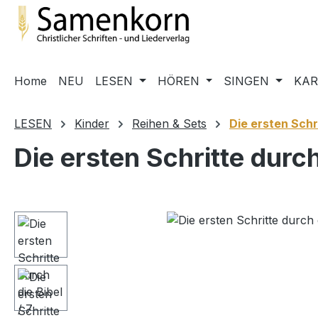
m Hauptinhalt springen
Zur Suche springen
Zur Hauptnavigation springen
Home
NEU
LESEN
HÖREN
SINGEN
KA
LESEN
Kinder
Reihen & Sets
Die ersten Schr
Die ersten Schritte durc
Bildergalerie überspringen