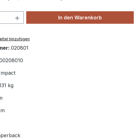
 Anzahl: Gib den gewünschten Wert ein 
In den Warenkorb
ttel hinzufügen
mer:
020801
00208010
Impact
131 kg
m
mm
aperback