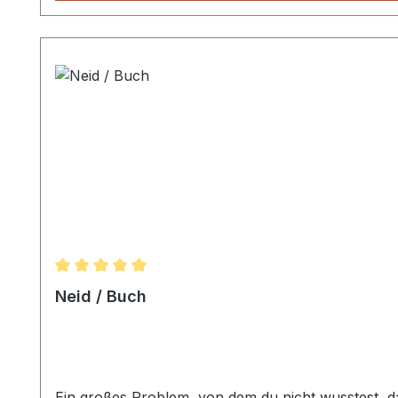
Durchschnittliche Bewertung von 5 von 5 Sternen
Neid / Buch
Ein großes Problem, von dem du nicht wusstest, d