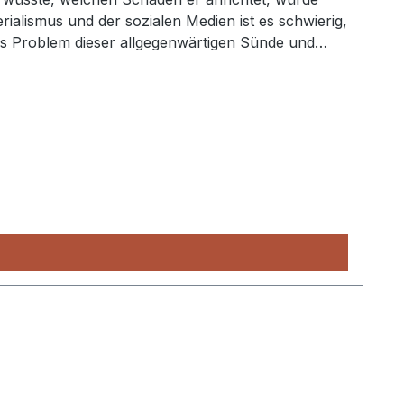
erialismus und der sozialen Medien ist es schwierig,
das Problem dieser allgegenwärtigen Sünde und
ngehindert in unseren Herzen ausbreiten darf,
ht. Zum Glück müssen wir nicht beim Negativen
n Feind "Neid" zu identifizieren und anzugreifen.
en Verstand stärken und uns für die Versuchungen
er, sich wirklich mit denen zu freuen, die sich