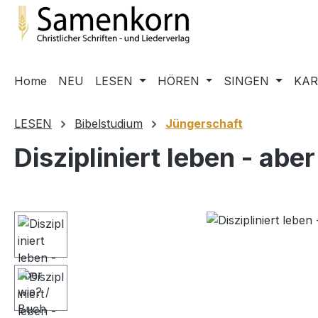
m Hauptinhalt springen
Zur Suche springen
Zur Hauptnavigation springen
Home
NEU
LESEN
HÖREN
SINGEN
KA
LESEN
Bibelstudium
Jüngerschaft
Diszipliniert leben - abe
Bildergalerie überspringen