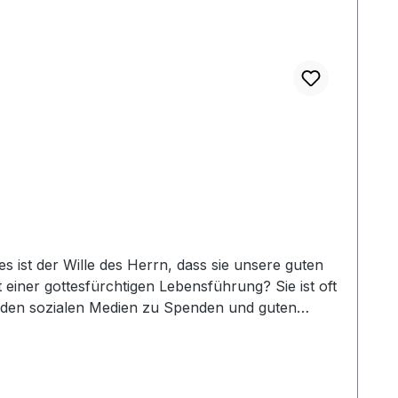
 ist der Wille des Herrn, dass sie unsere guten
einer gottesfürchtigen Lebensführung? Sie ist oft
n den sozialen Medien zu Spenden und guten
n guten Werken reden, auch das, was Gott und
gen) angeführt.