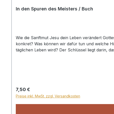
In den Spuren des Meisters / Buch
Wie die Sanftmut Jesu dein Leben verändert Gottes
konkret? Was können wir dafür tun und welche Hilf
täglichen Leben wird? Der Schlüssel liegt darin,
gesagt: „Lernt von mir, denn ich bin sanftmütig u
Eigenschaft, die der Herr uns in Perfektion vorge
Jesu und zahlreichen Illustrationen aus der Kirc
gegenüber seinen Mitmenschen zu sein und dadurch
und ist mit großem Segen verbunden. Es bietet sich
wirken zu lassen. Smartcover
Regulärer Preis:
7,50 €
Preise inkl. MwSt. zzgl. Versandkosten