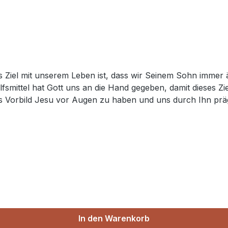
 Ziel mit unserem Leben ist, dass wir Seinem Sohn immer ä
smittel hat Gott uns an die Hand gegeben, damit dieses Zie
 das Vorbild Jesu vor Augen zu haben und uns durch Ihn pr
nd von Herzen demütig“ (Mt 11,29). Genau darum geht es in 
lebt hat – Seine Sanftmut – und wendet diese dann auf uns
hengeschichte wird der Leser dazu herausgefordert und ang
 den Spuren des Meisters zu folgen. Die intensiver Besch
 an, die 30 Andachten einen Monat lang täglich unter Gebet
In den Warenkorb