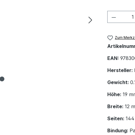
Produkt
Zum Merkze
Artikelnum
EAN:
97830
Hersteller:
Gewicht:
0.
Höhe:
19 m
Breite:
12 
Seiten:
144
Bindung:
P