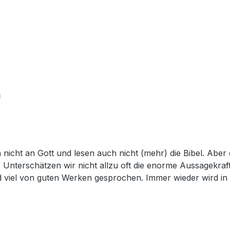
h
cht an Gott und lesen auch nicht (mehr) die Bibel. Aber es
terschätzen wir nicht allzu oft die enorme Aussagekraft 
d viel von guten Werken ­gesprochen. Immer wieder wird i
d Katastrophen. Doch meinen die Menschen, wenn sie vo
lstellen sind nach der Elberfelder Übersetzung (Hückeswa