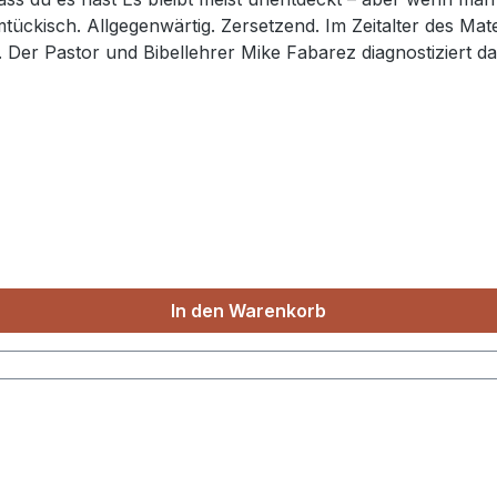
mtückisch. Allgegenwärtig. Zersetzend. Im Zeitalter des Mat
. Der Pastor und Bibellehrer Mike Fabarez diagnostiziert 
und den Schaden auf, den sie verursacht. Wenn sich Neid u
schaftliche Folgen – alle werden in diesem Buch untersuc
n und gnädigen Vater zu begegnen, der uns dazu aufruft, de
 Buch stellt biblische Wege vor, die unser Herz und unser
ch das Verständnis vom Leben im Leib Christi lernt der Les
In den Warenkorb