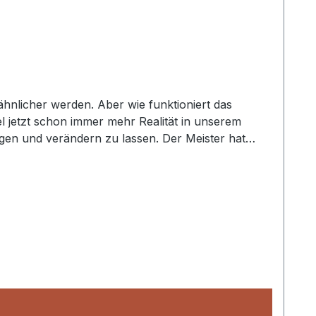
hnlicher werden. Aber wie funktioniert das
l jetzt schon immer mehr Realität in unserem
ägen und verändern zu lassen. Der Meister hat
diesem Buch: Es wirft den Scheinwerfer auf eine
er Leben an. Anhand vieler Beispiele aus dem Leben
espornt, sanftmütiger gegenüber Gott und
äftigung mit diesem wichtigen Thema lohnt sich
 - und mit einer geöffneten Bibel - auf sich