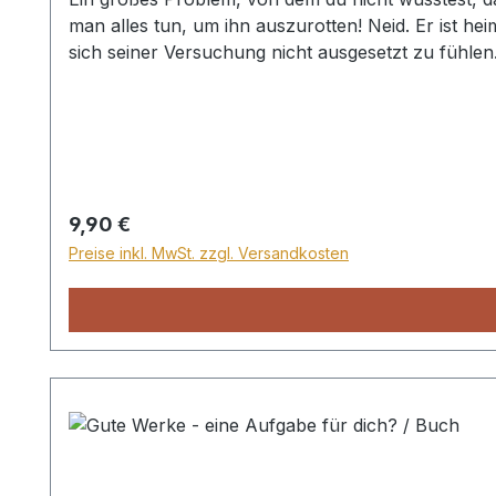
man alles tun, um ihn auszurotten! Neid. Er ist hei
sich seiner Versuchung nicht ausgesetzt zu fühlen
zeigt anhand biblischer Begebenheiten den Ernst 
entstehen innere, zwischenmenschliche und gesell
stehen bleiben – wir sind eingeladen, einem gütige
Wir können zufrieden und glücklich leben. Dieses
des Neides immer weniger anfällig machen. Auch dur
freuen, und die zu lieben, die auch Christus liebt.
Regulärer Preis:
9,90 €
Preise inkl. MwSt. zzgl. Versandkosten