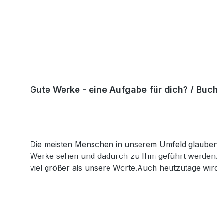
Gute Werke - eine Aufgabe für dich? / Buc
Die meisten Menschen in unserem Umfeld glauben ni
Werke sehen und dadurch zu Ihm geführt werden. Un
viel größer als unsere Worte.Auch heutzutage wir
Werken aufgerufen, besonders nach Unglücken un
sein Wort unter guten Werken verstehen? Die Bibe