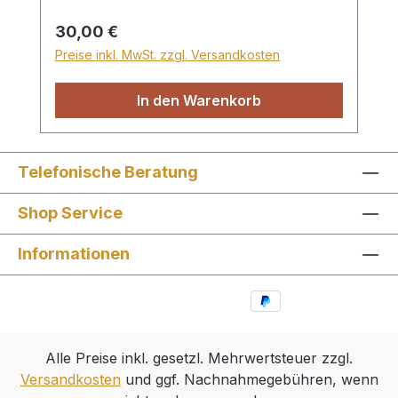
bewahrt haben. Ich hoffe, dass dieses
Regulärer Preis:
30,00 €
Buch dazu beiträgt, unserer jungen
Preise inkl. MwSt. zzgl. Versandkosten
Generation die Geschichte ihrer Vorfahren
wichtig und verständlich zu machen und
In den Warenkorb
dass sie nicht in Vergessenheit gerät."
Gesammelt, zusammengefasst und
aufgestellt von Viktor Petkau.
Telefonische Beratung
Shop Service
Informationen
Alle Preise inkl. gesetzl. Mehrwertsteuer zzgl.
Versandkosten
und ggf. Nachnahmegebühren, wenn