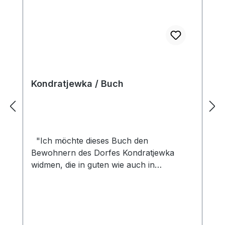
Kondratjewka / Buch
"Ich möchte dieses Buch den
Bewohnern des Dorfes Kondratjewka
widmen, die in guten wie auch in
schweren Zeiten, in Zeiten der
Bedrängnis, Verfolgung, Zwangsarbeit
und Straflager, ihr Gesicht als stilles,
friedliches und fleißiges Volk nicht
verloren haben und ihren Glauben