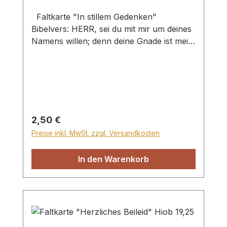
Faltkarte "In stillem Gedenken"
Bibelvers: HERR, sei du mit mir um deines
Namens willen; denn deine Gnade ist mein
Trost. Psalm 109,21 Mit passendem
Umschlag
Regulärer Preis:
2,50 €
Preise inkl. MwSt. zzgl. Versandkosten
In den Warenkorb