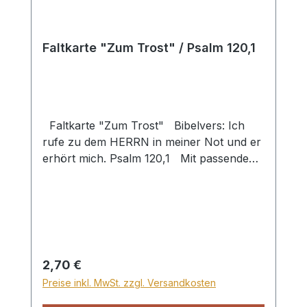
Faltkarte "Zum Trost" / Psalm 120,1
Faltkarte "Zum Trost" Bibelvers: Ich
rufe zu dem HERRN in meiner Not und er
erhört mich. Psalm 120,1 Mit passendem
Umschlag
Regulärer Preis:
2,70 €
Preise inkl. MwSt. zzgl. Versandkosten