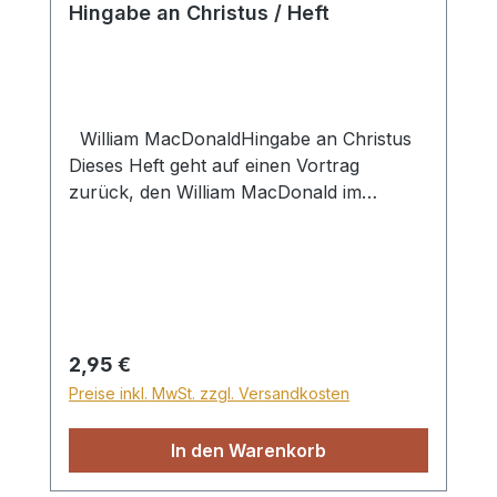
Hingabe an Christus / Heft
William MacDonaldHingabe an Christus
Dieses Heft geht auf einen Vortrag
zurück, den William MacDonald im
Oktober 1898 in Meinerzhagen,
Schoppen, während einer Freizeit für
junge Menschen gehalten hat. Behandelt
werden die Themen: "Hingabe an die
Anbetung", "Hingabe an das Wort
Gottes", "Hingabe an das Gebet",
Regulärer Preis:
2,95 €
"Hingabe an die örtliche Gemeinde",
Preise inkl. MwSt. zzgl. Versandkosten
"Hingabe an die Familie", "Hingabe an den
Beruf", "Hingabe in Bezug auf materielle
In den Warenkorb
Besitztümer", "Hingabe in unserer freien
Zeit" und "Hingabe bei allen Aktivitäten