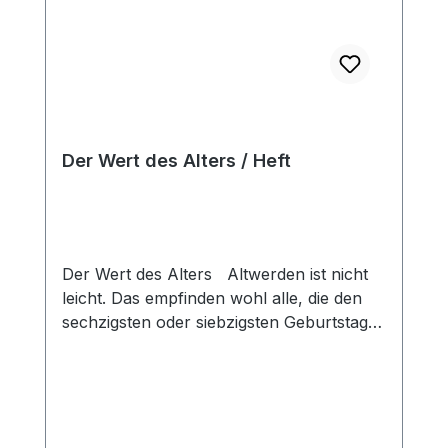
Der Wert des Alters / Heft
Der Wert des Alters Altwerden ist nicht
leicht. Das empfinden wohl alle, die den
sechzigsten oder siebzigsten Geburtstag
haben. Es wird alles so beschwerlich, und
man ist immer mehr auf fremde Hilfe
angewiesen. Das Büchlein gibt einige
Tipps für diesen Lebensabschnitt. Heft