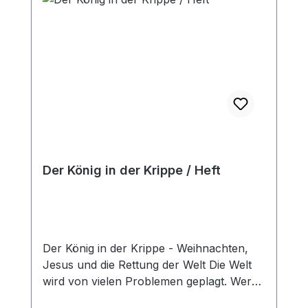
Schuldige gehen frei aus … »Ich
verkündige euch große Freude!«, hatte
der Engel den Hirten in jener
denkwürdigen Nacht gesagt. Das ist auch
das Anliegen Spurgeons mit diesen
Betrachtungen über Krippe und Kreuz:
ein neues Staunen über das Wunder der
Menschwerdung Gottes und ein
Entdecken des Kommens und
Wiederkommens Jesu als Quelle großer
Der König in der Krippe / Heft
und bleibender Freude. Hardcover
Der König in der Krippe - Weihnachten,
Jesus und die Rettung der Welt Die Welt
wird von vielen Problemen geplagt. Wer
kann sie lösen? Gibt es einen starken