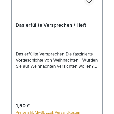
Das erfüllte Versprechen / Heft
Das erfüllte Versprechen Die faszinierte
Vorgeschichte von Weihnachten Würden
Sie auf Weihnachten verzichten wollen?
Das Fest hat nicht nur Tradition, sondern
ist uns auch lieb und wichtig. Und es hat
eine tiefe Bedeutung, die faszinierend ist
und auch heute noch jeden Menschen
ganz persönlich betrifft. Warum? Das
erklärt dieses Heft. Din A6 Heft
Regulärer Preis:
1,50 €
Preise inkl. MwSt. zzgl. Versandkosten