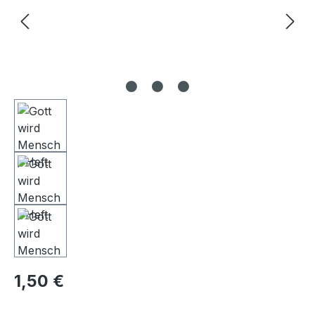
Regulärer Preis:
1,50 €