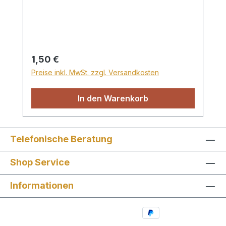
und oberflächlich, oder beruht sie auf
festen Fakten? Dieses Heft erklärt, warum
Weihnachten eigentlich ein Grund zur
Freude ist: Man feiert die Geburt seines
Retters – oder seines Richters. Ein
Regulärer Preis:
1,50 €
evangelistisches Grußheft
Preise inkl. MwSt. zzgl. Versandkosten
In den Warenkorb
Telefonische Beratung
Shop Service
Informationen