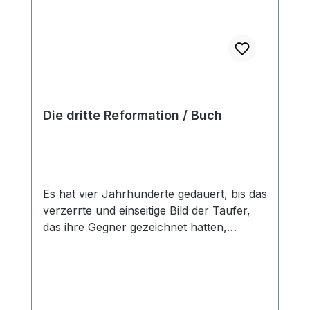
Die dritte Reformation / Buch
Es hat vier Jahrhunderte gedauert, bis das
verzerrte und einseitige Bild der Täufer,
das ihre Gegner gezeichnet hatten,
überwunden wurde. Heute wissen wir,
mit welcher Hingabe diese Täufer Christus
nachzufolgen suchten, wie ernsthaft sie
Gottes Wort liebten und vdersuchten, ihm