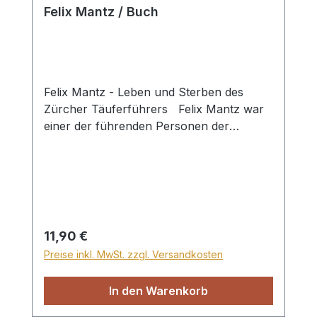
Felix Mantz / Buch
Felix Mantz - Leben und Sterben des
Zürcher Täuferführers Felix Mantz war
einer der führenden Personen der
Täuferbewegung am Anfang des 16.
Jahrhunderts. Er bekam eine zu der Zeit
gute humanistische Ausbildung und war
vor allem in den alten Sprachen
Hebräisch, Griechisch und Latein
zuhause. Felix Mantz gehörte zu dem
Regulärer Preis:
11,90 €
Kreis derer, die mit Zwingli die hebräische
Preise inkl. MwSt. zzgl. Versandkosten
Sprache studierten. Hier lernte er auch
die Gründer der späteren Züricher
In den Warenkorb
Täufergemeinde, Konrad Grebel und Jörg
Blaurock, kennen. Im Hause seiner