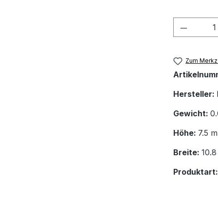
Produkt
Zum Merkze
Artikelnum
Hersteller:
Gewicht:
0
Höhe:
7.5 
Breite:
10.
Produktart