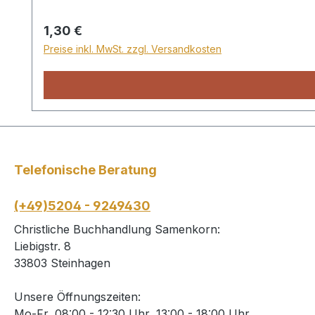
Regulärer Preis:
1,30 €
Preise inkl. MwSt. zzgl. Versandkosten
Telefonische Beratung
(+49)5204 - 9249430
Christliche Buchhandlung Samenkorn:
Liebigstr. 8
33803 Steinhagen
Unsere Öffnungszeiten:
Mo-Fr, 08:00 - 12:30 Uhr, 13:00 - 18:00 Uhr,