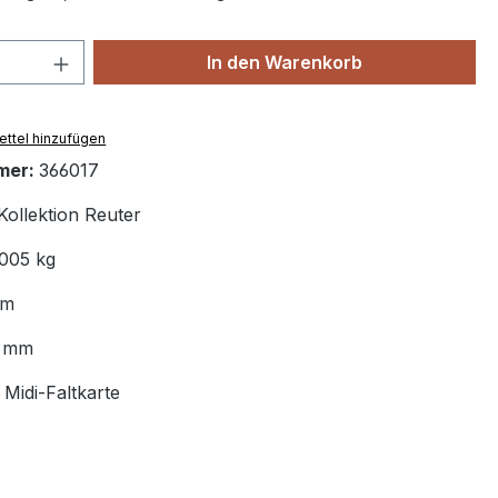
 Anzahl: Gib den gewünschten Wert ein 
In den Warenkorb
ttel hinzufügen
mer:
366017
Kollektion Reuter
.005 kg
mm
8 mm
:
Midi-Faltkarte