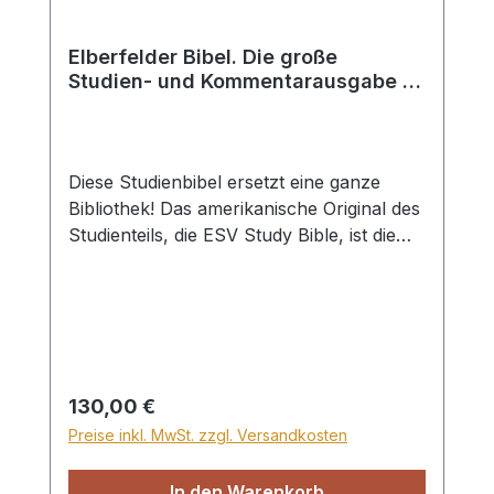
Elberfelder Bibel. Die große
Studien- und Kommentarausgabe /
Buch
Diese Studienbibel ersetzt eine ganze
Bibliothek! Das amerikanische Original des
Studienteils, die ESV Study Bible, ist die
führende Studienbibel im
englischsprachigen Raum und bereits in
hohen Auflagen erschienen. Die deutsche
Ausgabe stellt die mit Abstand
ausführlichste Studienbibel in unserem
Sprachraum dar.Die Erläuterungen
Regulärer Preis:
130,00 €
kommentieren den Text der exakten
Preise inkl. MwSt. zzgl. Versandkosten
Elberfelder Übersetzung eingehend,
wobei die Gliederung des Bibeltextes
In den Warenkorb