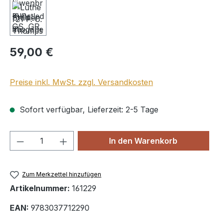
Regulärer Preis:
59,00 €
Preise inkl. MwSt. zzgl. Versandkosten
Sofort verfügbar, Lieferzeit: 2-5 Tage
Produkt Anzahl: Gib den gewünschten We
In den Warenkorb
Zum Merkzettel hinzufügen
Artikelnummer:
161229
EAN:
9783037712290