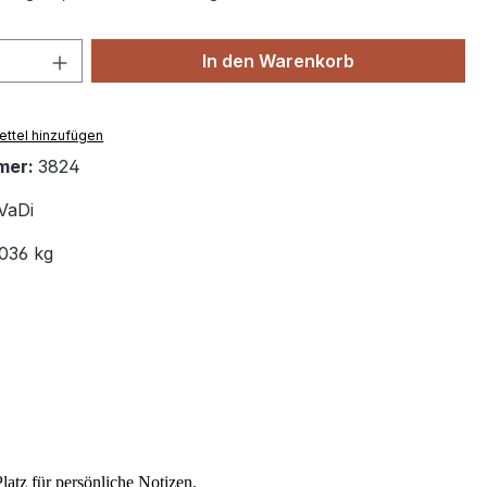
 Anzahl: Gib den gewünschten Wert ein 
In den Warenkorb
ttel hinzufügen
mer:
3824
VaDi
.036 kg
latz für persönliche Notizen.