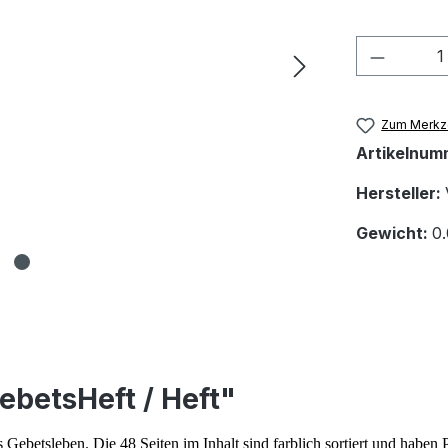
Produkt
Zum Merkze
Artikelnum
Hersteller:
Gewicht:
0
betsHeft / Heft"
 Gebetsleben. Die 48 Seiten im Inhalt sind farblich sortiert und haben P