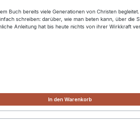
em Buch bereits viele Generationen von Christen begleitet
einfach schreiben: darüber, wie man beten kann, über die
iche Anleitung hat bis heute nichts von ihrer Wirkkraft v
stand Anfang der 1940er-Jahre an der Spitze des norwegisc
ultät Oslo. RB, Paperback, 144 S.
In den Warenkorb