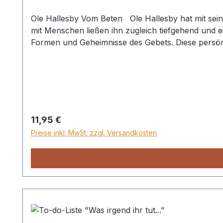
Ole Hallesby Vom Beten Ole Hallesby hat mit sein
mit Menschen ließen ihn zugleich tiefgehend und 
Formen und Geheimnisse des Gebets. Diese persönl
Ole Hallesby (1879-1961) studierte Theologie und 
war Professor an der Theologischen Gemeindefak
Regulärer Preis:
11,95 €
Preise inkl. MwSt. zzgl. Versandkosten