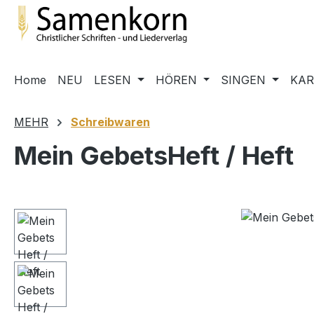
m Hauptinhalt springen
Zur Suche springen
Zur Hauptnavigation springen
Home
NEU
LESEN
HÖREN
SINGEN
KA
MEHR
Schreibwaren
Mein GebetsHeft / Heft
Bildergalerie überspringen