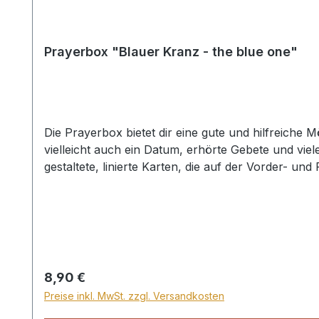
Prayerbox "Blauer Kranz - the blue one"
Die Prayerbox bietet dir eine gute und hilfreich
vielleicht auch ein Datum, erhörte Gebete und vie
gestaltete, linierte Karten, die auf der Vorder- u
besorgt, sondern in allem lasst durch Gebet und 
Gerechten vermag viel. Jakobus 5,16
Regulärer Preis:
8,90 €
Preise inkl. MwSt. zzgl. Versandkosten