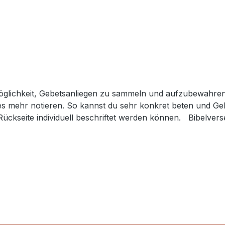
e Möglichkeit, Gebetsanliegen zu sammeln und aufzubewahre
les mehr notieren. So kannst du sehr konkret beten und Ge
nd Rückseite individuell beschriftet werden können. Bibelver
Flehen mit Danksagung eure Anliegen vor Gott kundwerden.