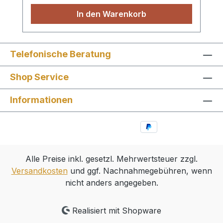
die letzten zu Jesus 12. Zünde an dein
In den Warenkorb
Feuer 13. Hallelu, hallelu, hallelu, halleluja
14. Gott hält die ganze Welt 15. Jesus liebt
mich ganz gewiss 16. Weißt du, wieviel
Sternlein stehen Heft
Telefonische Beratung
Shop Service
Informationen
Alle Preise inkl. gesetzl. Mehrwertsteuer zzgl.
Versandkosten
und ggf. Nachnahmegebühren, wenn
nicht anders angegeben.
Realisiert mit Shopware