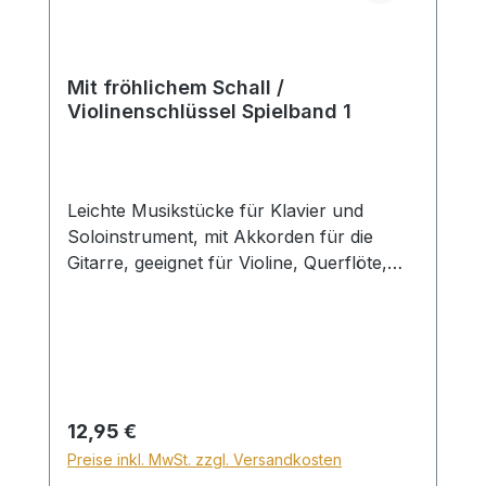
Mit fröhlichem Schall /
Violinenschlüssel Spielband 1
Leichte Musikstücke für Klavier und
Soloinstrument, mit Akkorden für die
Gitarre, geeignet für Violine, Querflöte,
Flöte, Oboe, Panflöte, Mundharmonika,
Mandoline ... 1. Stern auf den ich schaue
2. Herrscher der Ewigkeit 3. Gott ist
gegenwärtig 4. Das Grab ist leer 5. Jesus
lebet, Jesus sieget 6. Jesus Christus ist
der Sieger 7. Der auferstandne Jesus 8.
Regulärer Preis:
12,95 €
Via Dolorosa 9. Der Himmel steht offen 10.
Preise inkl. MwSt. zzgl. Versandkosten
Komm doch zur Quelle des Lebens 11.