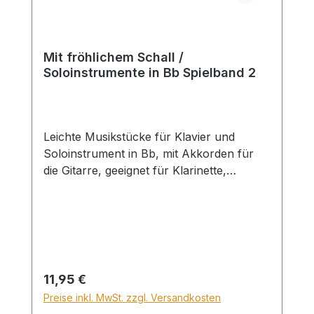
Mit fröhlichem Schall /
Soloinstrumente in Bb Spielband 2
Leichte Musikstücke für Klavier und
Soloinstrument in Bb, mit Akkorden für
die Gitarre, geeignet für Klarinette,
Saxophone, Trompete, Horn, Kornett,
Waldhorn... 1. Jesu Schönheit 2. Fels
des Heils, geöffnet mir 3. Mein Heiland ruft
mir zu 4. O Haupt voll Blut und Wunden 5.
Nicht im lauten Beten 6. Wenn Friede mit
Gott 7. O Jesu Nam` 8. Sei stille dem
Regulärer Preis:
11,95 €
Herrn 9. Dank sei Dir, Herr 10. Wenn die
Preise inkl. MwSt. zzgl. Versandkosten
ganze Welt mein Eigen wäre 11. Wir rufen