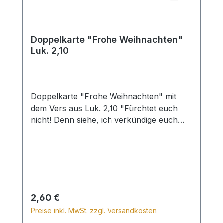
Doppelkarte "Frohe Weihnachten"
Luk. 2,10
Doppelkarte "Frohe Weihnachten" mit
dem Vers aus Luk. 2,10 "Fürchtet euch
nicht! Denn siehe, ich verkündige euch
große Freude, die dem ganzen Volk
widerfahren soll." mit Umschlag
Regulärer Preis:
2,60 €
Preise inkl. MwSt. zzgl. Versandkosten