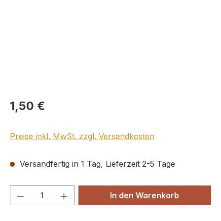
Regulärer Preis:
1,50 €
Preise inkl. MwSt. zzgl. Versandkosten
Versandfertig in 1 Tag, Lieferzeit 2-5 Tage
Produkt Anzahl: Gib den gewünschten We
In den Warenkorb