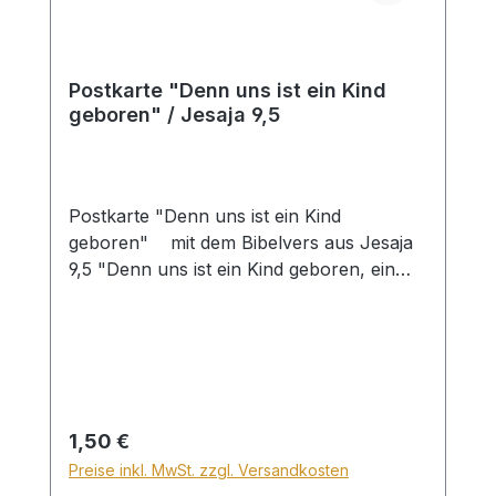
Postkarte "Denn uns ist ein Kind
geboren" / Jesaja 9,5
Postkarte "Denn uns ist ein Kind
geboren" mit dem Bibelvers aus Jesaja
9,5 "Denn uns ist ein Kind geboren, ein
sohn ist uns gegeben und die Herrschaft
ruht auf seiner Schulter; und er heißt
Wunderbarer, Rat, Kraft, Held, Ewig-
Vater, Friedefürst."
Regulärer Preis:
1,50 €
Preise inkl. MwSt. zzgl. Versandkosten