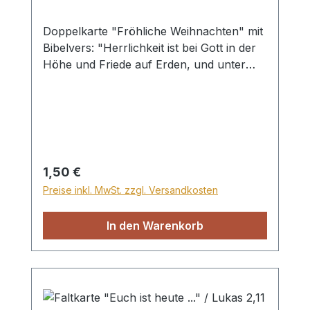
Doppelkarte "Fröhliche Weihnachten" mit
Bibelvers: "Herrlichkeit ist bei Gott in der
Höhe und Friede auf Erden, und unter
den Menschen Gottes Wohlgefallen!"
Lukas 2,14 Mit Briefumschlag in
Klarsichthülle
Regulärer Preis:
1,50 €
Preise inkl. MwSt. zzgl. Versandkosten
In den Warenkorb