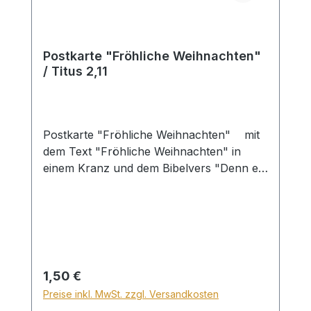
Postkarte "Fröhliche Weihnachten"
/ Titus 2,11
Postkarte "Fröhliche Weihnachten" mit
dem Text "Fröhliche Weihnachten" in
einem Kranz und dem Bibelvers "Denn es
ist erschienen die heilsame Gnade Gottes
allen Menschen. Titus 2,11" unter dem
Kranz.
Regulärer Preis:
1,50 €
Preise inkl. MwSt. zzgl. Versandkosten