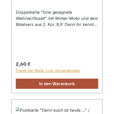
Doppelkarte "Eine gesegnete
Weihnachtszeit" mit Winter-Motiv und dem
Bibelvers aus 2. Kor. 8,9: Denn ihr kennt ja
die Gnade unseres Herrn Jesus Christus,
daß er, obwohl er reich war, um
euretwillen arm wurde, damit ihr durch
seine Armut reich würdet. mit Umschlag
Regulärer Preis:
2,60 €
Preise inkl. MwSt. zzgl. Versandkosten
In den Warenkorb