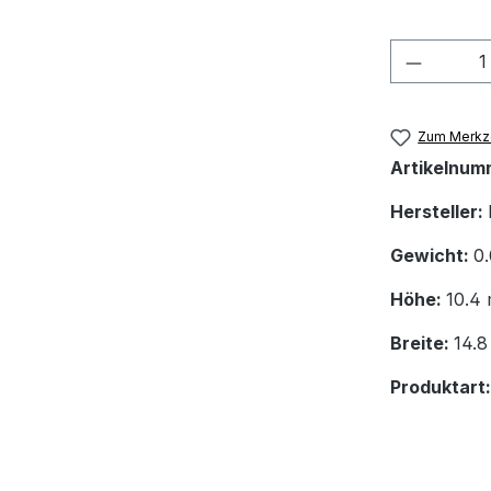
Produkt
Zum Merkze
Artikelnum
Hersteller:
Gewicht:
0
Höhe:
10.4
Breite:
14.
Produktart