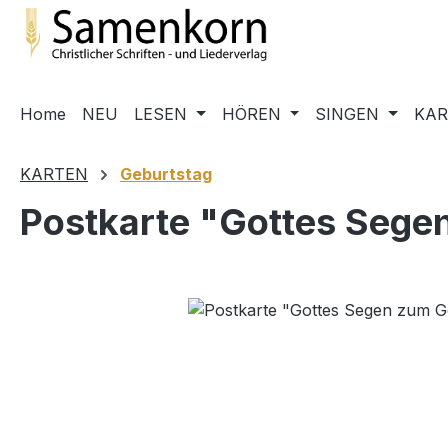
m Hauptinhalt springen
Zur Suche springen
Zur Hauptnavigation springen
Home
NEU
LESEN
HÖREN
SINGEN
KA
KARTEN
Geburtstag
Postkarte "Gottes Segen
Bildergalerie überspringen