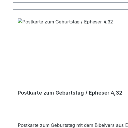
Postkarte zum Geburtstag / Epheser 4,32
Postkarte zum Geburtstag mit dem Bibelvers aus Epheser 4,32 "Seid aber untereinander freundlich und herzlich und vergebt einer dem andern, wie auch Gott