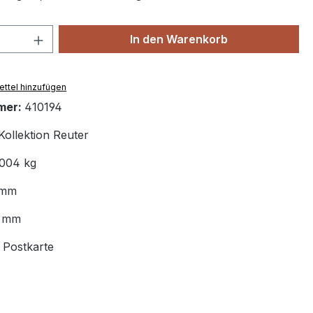
 Anzahl: Gib den gewünschten Wert ein 
In den Warenkorb
ttel hinzufügen
mer:
410194
Kollektion Reuter
.004 kg
 mm
8 mm
:
Postkarte