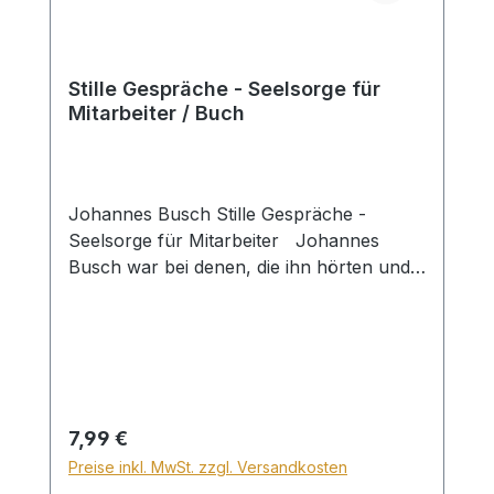
Stille Gespräche - Seelsorge für
Mitarbeiter / Buch
Johannes Busch Stille Gespräche -
Seelsorge für Mitarbeiter Johannes
Busch war bei denen, die ihn hörten und
erlebten, ein geschätzter Redner und
Seelsorger. Die "Stillen Gespräche" legen
Zeugnis ab von der praktischen
Glaubens- und Lebenshilfe, die unzähligen
jungen Menschen zum Segen wurde.
Seesorgerliche Gespräche waren ein
Regulärer Preis:
7,99 €
wichtiger Akzent seines Dienstes. Die
Preise inkl. MwSt. zzgl. Versandkosten
"Stillen Gespräche" möchten zur Klärung