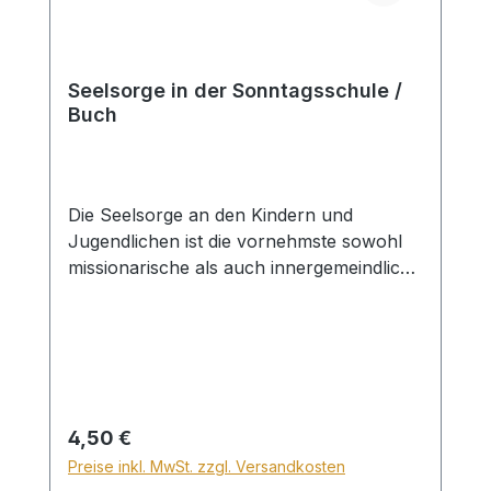
Seelsorge in der Sonntagsschule /
Buch
Die Seelsorge an den Kindern und
Jugendlichen ist die vornehmste sowohl
missionarische als auch innergemeindliche
Aufgabe einer christlichen Gemeinde. Sie
gibt für diese Arbeit ihre besten Kräfte hin.
Von den Mitarbeitern wird eine tiefe
Glaubensüberzeugung, ein vorbildlicher
Wandel, Erfahrung und
Verantwortungsgefühl Gott und den
Regulärer Preis:
4,50 €
Kindern gegenüber erwartet. Will man
Preise inkl. MwSt. zzgl. Versandkosten
dem Kind dienen, es miterziehen, d.h.