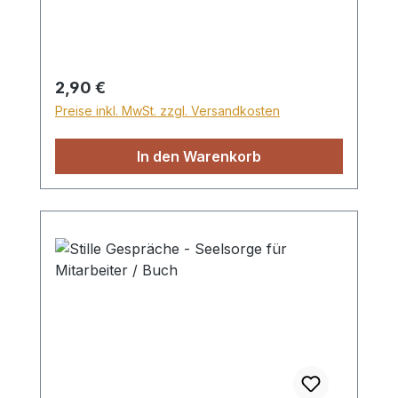
Zwei Vorträge von Dr. Armin Mauerhofer,
CD, Laufzeit 80 Minuten
Regulärer Preis:
2,90 €
Preise inkl. MwSt. zzgl. Versandkosten
In den Warenkorb