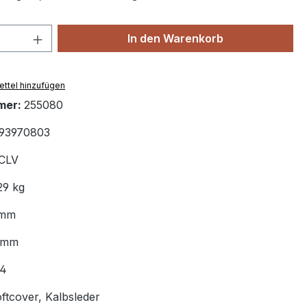
 Anzahl: Gib den gewünschten Wert ein 
In den Warenkorb
ttel hinzufügen
mer:
255080
93970803
CLV
29 kg
 mm
3 mm
4
ftcover, Kalbsleder