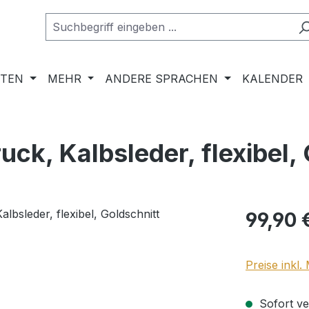
RTEN
MEHR
ANDERE SPRACHEN
KALENDER
k, Kalbsleder, flexibel, 
Regulärer Pr
99,90 
Preise inkl
Sofort ver