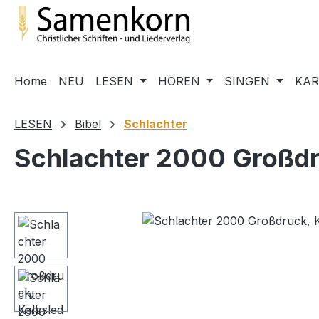
m Hauptinhalt springen
Zur Suche springen
Zur Hauptnavigation springen
Home
NEU
LESEN
HÖREN
SINGEN
KA
LESEN
Bibel
Schlachter
Schlachter 2000 Großdruc
Bildergalerie überspringen