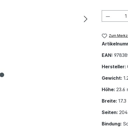
Produkt
Zum Merkze
Artikelnum
EAN:
97838
Hersteller:
Gewicht:
1.
Höhe:
23.6
Breite:
17.
Seiten:
204
Bindung:
So