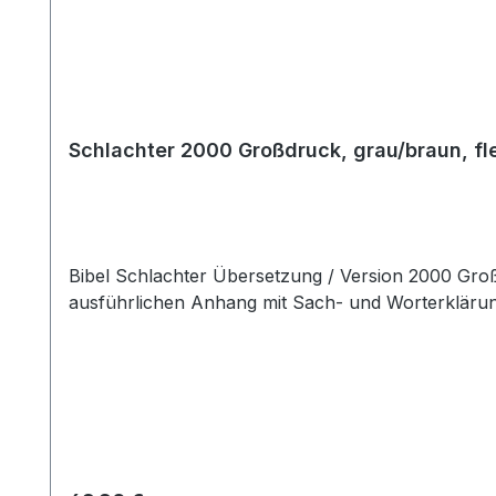
Schlachter 2000 Großdruck, grau/braun, fle
Bibel Schlachter Übersetzung / Version 2000 Großdruckausgabe, Grau/braun Mit zahlreichen Erklärungen biblischer Wörter in Fußnoten sowie einem
ausführlichen Anhang mit Sach- und Worterklärung