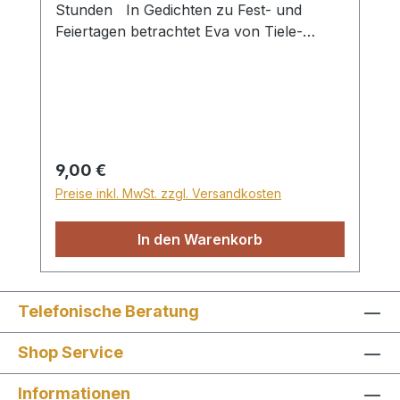
Stunden In Gedichten zu Fest- und
Feiertagen betrachtet Eva von Tiele-
Winckler das Heil in Christus. Andere
Gedichte haben die Hingabe an Gott oder
das Staunen über Gottes Schöpfung, die
Natur und Abschnitte aus Gottes Wort
zum Thema. Linea, Paperback, 160 S.
Regulärer Preis:
9,00 €
Preise inkl. MwSt. zzgl. Versandkosten
In den Warenkorb
Telefonische Beratung
Shop Service
Informationen