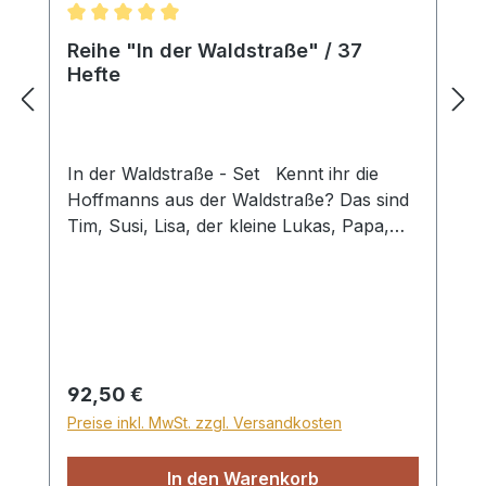
Durchschnittliche Bewertung von 5 von 5 Sternen
Reihe "In der Waldstraße" / 37
Hefte
In der Waldstraße - Set Kennt ihr die
Hoffmanns aus der Waldstraße? Das sind
Tim, Susi, Lisa, der kleine Lukas, Papa,
Mama und Oma Lotte ... In den Heften der
Reihe „In der Waldstraße“ erfährst du,
was die Hoffmans-Kinder mit Jesus
erleben, wie sie lernen anderen zu
vergeben, den Nächsten von Jesus zu
erzählen, treu im Kleinen zu sein und Gott
Regulärer Preis:
92,50 €
zu vertrauen. Mit vielen farbigen Bildern,
Preise inkl. MwSt. zzgl. Versandkosten
für Kinder von 3 bis 8 Jahren. Hefte,
Format 16 x 16 cm, je 36 bis 40 Seiten
In den Warenkorb