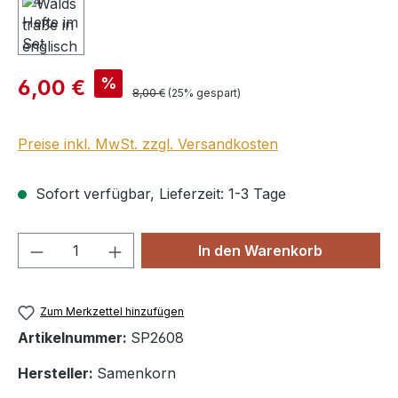
Verkaufspreis:
%
6,00 €
Regulärer Preis:
8,00 €
(25% gespart)
Preise inkl. MwSt. zzgl. Versandkosten
Sofort verfügbar, Lieferzeit: 1-3 Tage
Produkt Anzahl: Gib den gewünschten We
In den Warenkorb
Zum Merkzettel hinzufügen
Artikelnummer:
SP2608
Hersteller:
Samenkorn