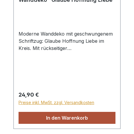
Moderne Wanddeko mit geschwungenem
Schriftzug: Glaube Hoffnung Liebe im
Kreis. Mit rückseitiger
Aufhängevorrichtung, ca. ø 39 cm. Aus
schwarzem, pulverbeschichteten Metall.
Wunderschöne Geschenkidee zu vielen
Anlässen, wie z.B. Hochzeit oder Einzug.
Tipp: Je nach Jahreszeit mit Gräsern,
Trockenblumen, Federn usw. nach Lust
Regulärer Preis:
24,90 €
und Laune dekorieren – so sieht der
Preise inkl. MwSt. zzgl. Versandkosten
Wandkreis immer anders aus! 1 Schraube
im Lieferumfang enthalten
In den Warenkorb