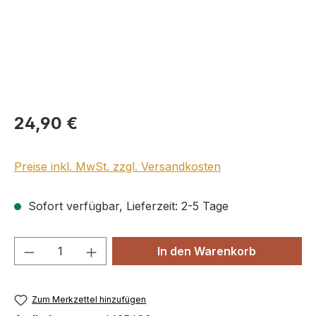
Regulärer Preis:
24,90 €
Preise inkl. MwSt. zzgl. Versandkosten
Sofort verfügbar, Lieferzeit: 2-5 Tage
Produkt Anzahl: Gib den gewünschten We
In den Warenkorb
Zum Merkzettel hinzufügen