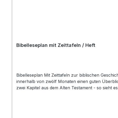
Bibelleseplan mit Zeittafeln / Heft
Bibelleseplan Mit Zeittafeln zur biblischen Geschic
innerhalb von zwölf Monaten einen guten Überbl
zwei Kapitel aus dem Alten Testament - so sieht es 
wollen vor allem helfen, den Zusammenhang der einzelnen Texte i
als ein einfacher Bibelleseplan. Es enthält viele
Mal ganz neue Einblicke in die biblischen Berichte
Kartenmaterial ausgestattet sind. Wer am 1. Januar mit dem Durchlesen der Bibel beginnen will, kann sich jeden Tag an dem angegebenen Datum orientieren.