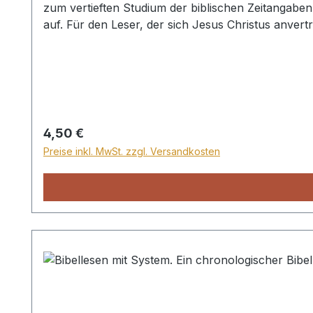
zum vertieften Studium der biblischen Zeitangaben 
auf. Für den Leser, der sich Jesus Christus anvert
von Gott geplant und geführt ist. In dieser Bros
seinem Sühnopfer am Kreuz. Heft
Regulärer Preis:
4,50 €
Preise inkl. MwSt. zzgl. Versandkosten