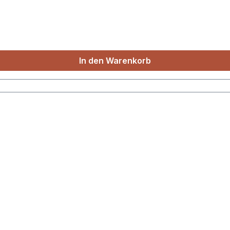
ie grau gedruckten Datum-Vorgaben einfach ignorieren und
In den Warenkorb