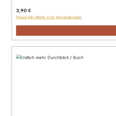
Wer jedoch lieber mitten im Jahr startet, kann d
Fortschritt zu verzeichnen. CMV
Regulärer Preis:
3,90 €
Preise inkl. MwSt. zzgl. Versandkosten