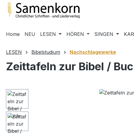
m Hauptinhalt springen
Zur Suche springen
Zur Hauptnavigation springen
Home
NEU
LESEN
HÖREN
SINGEN
KA
LESEN
Bibelstudium
Nachschlagewerke
Zeittafeln zur Bibel / Bu
Bildergalerie überspringen