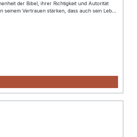
heit der Bibel, ihrer Richtigkeit und Autorität
n in seinem Vertrauen stärken, dass auch sein Leben
schen Zeitangaben von Adam bis Jesus Christus und