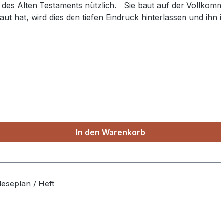
des Alten Testaments nützlich. Sie baut auf der Vollkommen
raut hat, wird dies den tiefen Eindruck hinterlassen und ih
chüre finden sich die Grundlagen zur Berechnung der bibli
In den Warenkorb