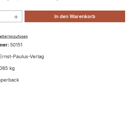
 Anzahl: Gib den gewünschten Wert ein 
In den Warenkorb
ttel hinzufügen
mer:
50151
Ernst-Paulus-Verlag
.085 kg
aperback