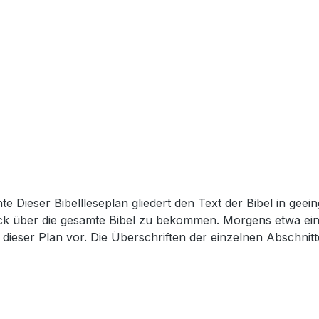
hte Dieser Bibellleseplan gliedert den Text der Bibel in gee
ick über die gesamte Bibel zu bekommen. Morgens etwa ei
dieser Plan vor. Die Überschriften der einzelnen Abschnitte 
nnerhalb des jeweiligen biblischen Buches zu erkennen. Dieses Heft ist al
 nützliche Zeittafeln, die dem Leser helfen, biblische Zus
 gewähren. Auf Kartenmaterial wurde bewusst verzichtet, da