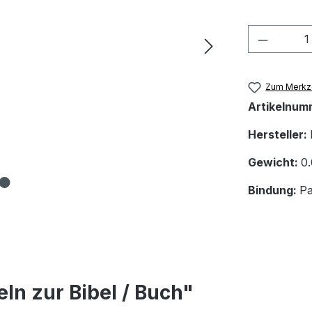
Produkt
Zum Merkze
Artikelnum
Hersteller:
Gewicht:
0
Bindung:
P
ln zur Bibel / Buch"