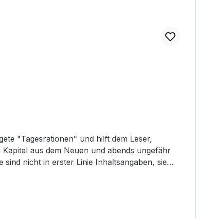
ingete "Tagesrationen" und hilft dem Leser,
n Kapitel aus dem Neuen und abends ungefähr
sind nicht in erster Linie Inhaltsangaben, sie
lerdings weit mehr
ammenhänge besser nachzuvollziehen - und manches
 die meisten Bibeln bereits mit gutem