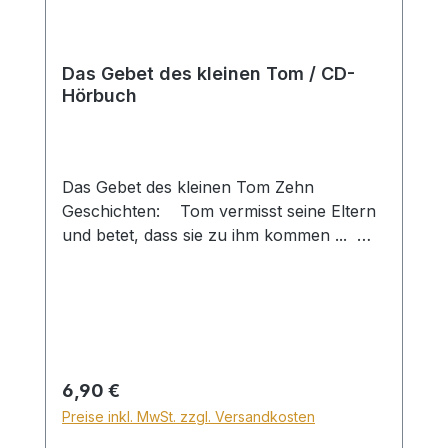
Das Gebet des kleinen Tom / CD-
Hörbuch
Das Gebet des kleinen Tom Zehn
Geschichten: Tom vermisst seine Eltern
und betet, dass sie zu ihm kommen ...
Marie ist immer fröhlich, dabei hat sie so
viel zu tun. Was ist ihr Geheimnis? Eine
kleine Chinesin hört, dass Jesus Christus
drei Tage begraben war, bevor er
auferstand. Sie vergräbt ihre Götzen. Ob
sie wohl auch nach drei Tagen
Regulärer Preis:
6,90 €
auferstehen? Für Kinder ab 6
Preise inkl. MwSt. zzgl. Versandkosten
JahrenHörbuch, CDFriedensstimme