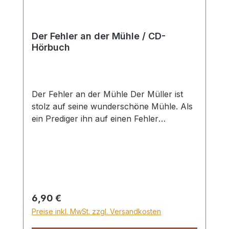
nicht im Fahrplan steht
Der Fehler an der Mühle / CD-
Hörbuch
Der Fehler an der Mühle Der Müller ist
stolz auf seine wunderschöne Mühle. Als
ein Prediger ihn auf einen Fehler
aufmerksam macht, ist er sehr
verwundert … Helmut lernt viel für die
kommende Mathearbeit, doch er versteht
das neue Thema einfach nicht. Seine
Klassenkameraden bieten ihm an
abzuschreiben. Doch das wäre unehrlich!
Regulärer Preis:
6,90 €
Was soll Helmut tun? Der Himmel hat an
Preise inkl. MwSt. zzgl. Versandkosten
diesem Abend eine besondere Farbe. Was