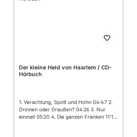
Analphabet Joanne, die Himmelsblume
Letwaba und die Krokodile
Der kleine Held von Haarlem / CD-
Hörbuch
1. Verachtung, Spott und Hohn 04:47 2.
Drinnen oder Draußen? 04:26 3. Nur
einmal! 05:20 4. Die ganzen Franken 11:18
5. Der kleine Held von Haarlem 05:43 6.
Ein Heiden-Missionsfest 11:08 7. Der