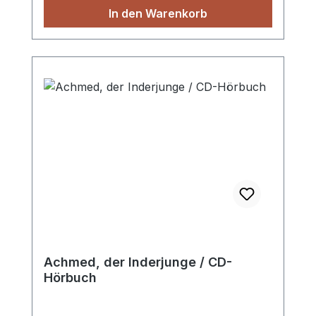
arme Hansi A-Kims Erlebnis Gottesfurcht
In den Warenkorb
verheißt Leben und Segen Rosis Gebet
Pedro, der Kindermissionar Römer 8, Vers
28 Ein unbeschreiblicher Schreck Das
Traktat in der Schuhsohle Mutterliebe
Ein Hörbuch für Jungen und Mädchen ab
6 Jahren, gelesen von Thomas Fast,
Hanna König und Daniel Penner.
Achmed, der Inderjunge / CD-
Hörbuch