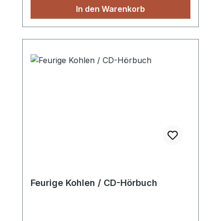
das Geheimnis ihres hässlichen Gesichts.
In den Warenkorb
„Peppino, der Zigeuner“ und 7 weitere
Geschichten für Kinder ab 6 Jahren.
Friedensstimme, CD, Hörbuch
Feurige Kohlen / CD-Hörbuch