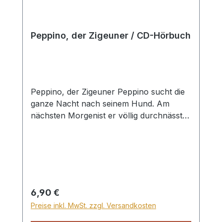
Peppino, der Zigeuner / CD-Hörbuch
Peppino, der Zigeuner Peppino sucht die
ganze Nacht nach seinem Hund. Am
nächsten Morgenist er völlig durchnässt
und bekommt Fieber. Im Krankenhaus
lernt er den Guten Hirten kennen. Eine
junge Frau nimmt einen armen Bettler auf
und versorgt ihn. Als er ihre Hand sieht,
wird er an seine Vergangenheit erinnert.
Wird er die Vergebung siegen? Hans-
Regulärer Preis:
6,90 €
Jürgen will niemanden einladen, weil er
Preise inkl. MwSt. zzgl. Versandkosten
sich für seine Tante schämt. Da erfährt er