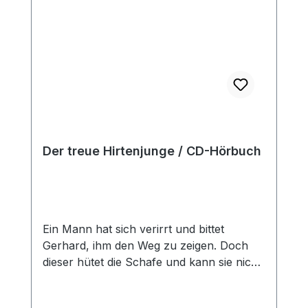
Segenskind Ist dir Jesus unbequem? Wer
wird dann die Kühe melken? Vaters Wort
Die Liedstrophe Eine eindrückliche Lektion
Ein Hörbuch für Jungen und Mädchen
ab 6 Jahren, gelesen von Thomas Fast,
Hanna König und Daniel Penner
Der treue Hirtenjunge / CD-Hörbuch
Ein Mann hat sich verirrt und bittet
Gerhard, ihm den Weg zu zeigen. Doch
dieser hütet die Schafe und kann sie nich
allein lassen. Der Fremde versucht, ihn mit
einer großzügigen Geldsumme zu