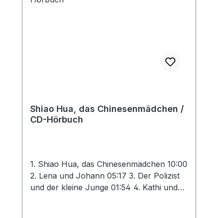
Dieb Wohl dem! Ein Hörbuch für Jungen
und Mädchen ab 6 Jahren, gelesen von
Thomas Fast und Hanna König
Shiao Hua, das Chinesenmädchen /
CD-Hörbuch
1. Shiao Hua, das Chinesenmädchen 10:00
2. Lena und Johann 05:17 3. Der Polizist
und der kleine Junge 01:54 4. Kathi und
die Kreuzotter 06:40 5. Eigene Wege 05:25
6. Von den Löwen errettet 05:42 7. Erasis