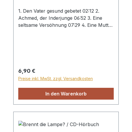
1. Den Vater gesund gebetet 02:12 2.
Achmed, der Inderjunge 06:52 3. Eine
seltsame Versöhnung 07:29 4. Eine Mutter
02:59 5. Das verheimlichte Messer 06:31 6.
Wahre Ostern erlebt 15:03 7. Der Sturz
vom Kirchendach 04:51 8. Andy, der
Heimatlose 17:25 9. Das Ziel erreicht 03:44
Regulärer Preis:
6,90 €
Preise inkl. MwSt. zzgl. Versandkosten
In den Warenkorb