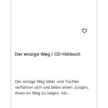
Freude Lieschen Mokulu, der kleine
Missionar Es hat schon noch Zeit Der
zerbrochene Spiegel Vorbildliche
Schuhputzer - Jungen Der
Schwalbenbesuch Ein Hörbuch für
Jungen und Mädchen ab 6 Jahren,
gelesen von Thomas Fast und Hanna
König
Der einzige Weg / CD-Hörbuch
Der einzige Weg Vater und Tochter
verfahren sich und bitten einen Jungen,
ihnen en Weg zu zeigen. Als
Gegenleistung weist der Vater den Jungen
auf einen Weg hin, der sein Leben