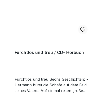
bereit 8. Die Komma-Verschiebung 9.
Feurige Kohlen 10. Das Malbüchlein
Furchtlos und treu / CD- Hörbuch
Furchtlos und treu Sechs Geschichten: •
Hermann hütet die Schafe auf dem Feld
seines Vaters. Auf einmal reiten große
Ritter querfeld ein. Aber das dürfen sie
nicht. Hermann stellt sich ihnen in den