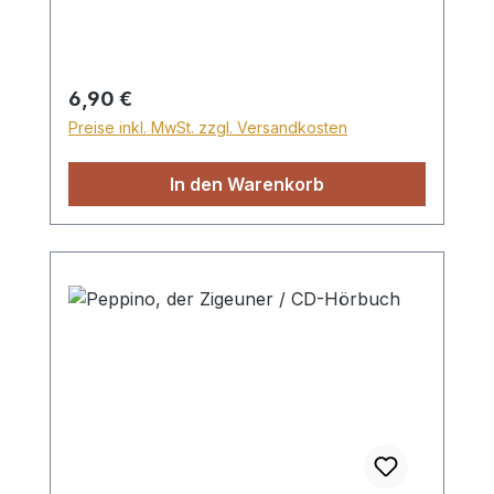
Frosch im Straßengraben 02:12 8.
„Bohnenstange!“ 09:14 9. Vaters neue
Peitsche 12:24
Regulärer Preis:
6,90 €
Preise inkl. MwSt. zzgl. Versandkosten
In den Warenkorb