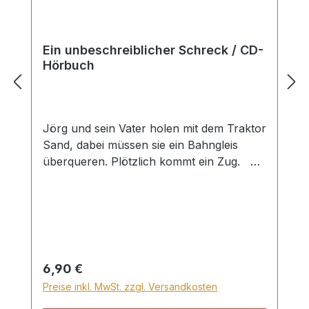
Ein unbeschreiblicher Schreck / CD-
Hörbuch
Jörg und sein Vater holen mit dem Traktor
Sand, dabei müssen sie ein Bahngleis
überqueren. Plötzlich kommt ein Zug. Ein
Schuhmacher legt in das Innere der
Schuhsohle ein Traktat, weil er es nicht
lesen möchte. Diese Schuhe bekommt ein
Soldat. Entdeckt er diesen Schatz?
William Colgate hört auf die Ratschläge
eines Kapitäns und wird weltberühmt.
Regulärer Preis:
6,90 €
Diese und andere Geschichten werden auf
Preise inkl. MwSt. zzgl. Versandkosten
dieser CD liebevoll gelesen. Jack Der