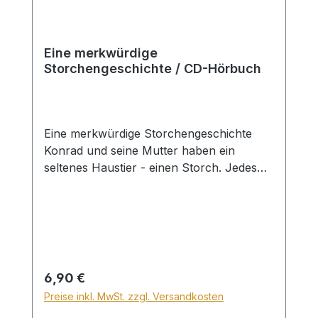
Eine merkwürdige
Storchengeschichte / CD-Hörbuch
Eine merkwürdige Storchengeschichte
Konrad und seine Mutter haben ein
seltenes Haustier - einen Storch. Jedes
Jahr lebt er ein paar Monate bei ihnen.
Als Konrad verschwindet, rettet der
Storch seinen Freund. Regina ist noch
sehr klein, als sie von den Indianern
entführt wird. Als sie frei gelassen wird,
kann sie sich an nichts mehr erinnern. Da
Regulärer Preis:
6,90 €
erklingt eine Melodie... Genervt gibt ein
Preise inkl. MwSt. zzgl. Versandkosten
Apotheker einem kleinen Mädchen