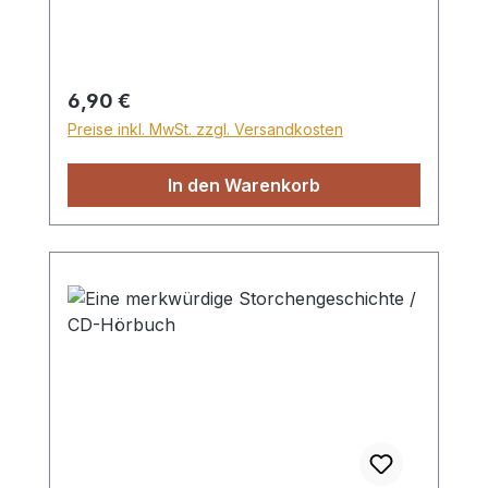
Kampf 03:22 8. Der Treue Lohn 06:16 9.
Ein denkwürdiger Februartag 08:09 10.
Stefans lebendiger Glaube 14:11
Regulärer Preis:
6,90 €
Preise inkl. MwSt. zzgl. Versandkosten
In den Warenkorb