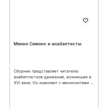
Менно Симонс и анабаптисты
Сборник представляет читателю
анабаптисткое движение, возникшее в
XVI веке. Он знакомит с меннонитами и
их особенностями, а также с человеком,
давшим этому движению имя – Менно
Симонсом. Samenkorn, Hardcover, 448
S.