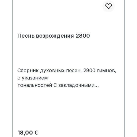
Песнь возрождения 2800
Сборник духовных песен, 2800 гимнов,
c указанием
тональностей С закладочными
тесёнками
Regulärer Preis:
18,00 €