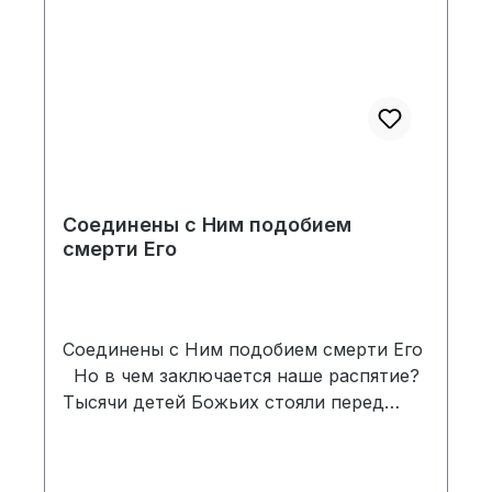
веры, посеяное матерью, даёт первые
всходы. Выдержат ли они все
невзгоды? Или бесследно исчезнут в
холодных заснеженных степях
Северного Казахстана? Том 1 истории
Вальдемара и Риты Реймер, родителей
автора. Книга «Подвиг веры» - второй
том этой биографии.
Соединены с Ним подобием
смерти Его
Соединены с Ним подобием смерти Его
Но в чем заключается наше распятие?
Тысячи детей Божьих стояли перед
этим вопросом, они не могли понять,
почему вообще нужно быть распятым
со Христом... Как мало знают эти души,