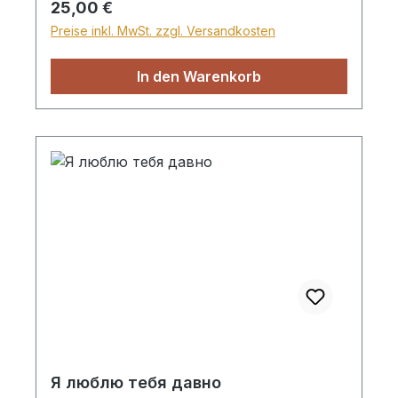
Regulärer Preis:
25,00 €
Красногвардейского района
Preise inkl. MwSt. zzgl. Versandkosten
Оренбуржья.Особенное внимание
уделено Василию Ивановичу Бальцеру
In den Warenkorb
и его предкам с целью демонстрации
"в живом виде" особенностей
"меннонитства" во всём
егомногообразии.
Я люблю тебя давно