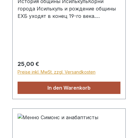
История общины ИсилькульКорни
города Исилькуль и рождение общины
ЕХБ уходят в конец 19-го века.
Особенностью Истлькульской общины
является то, что она собрана из разных
людей, нашедших в этом городе своё
место жительства. В этой книге
говорится о рождении общины,
состоявший из переселенцев,
Regulärer Preis:
25,00 €
нашедших свою новую родину в
Preise inkl. MwSt. zzgl. Versandkosten
Исилькуле, в начале 20-го века.
Говорится также и о новом рождении
In den Warenkorb
общины в 1955 году, которое тоже
связано с масовым послевоенным
переселением.