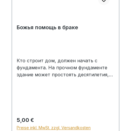
Божья помощь в браке
Кто строит дом, должен начать с
фундамента. На прочном фундаменте
здание может простоять десятилетия,
века и иногда тысячелетия. При этом
фундамент — это часть здания,
которую позже обычно уже не видно.
Кто создает семью, также нуждается в
прочном фундаменте, основе,
основательной подготовке. Заложить
Regulärer Preis:
5,00 €
прочный, библейский фундамент для
Preise inkl. MwSt. zzgl. Versandkosten
успешного брака — это цель данного