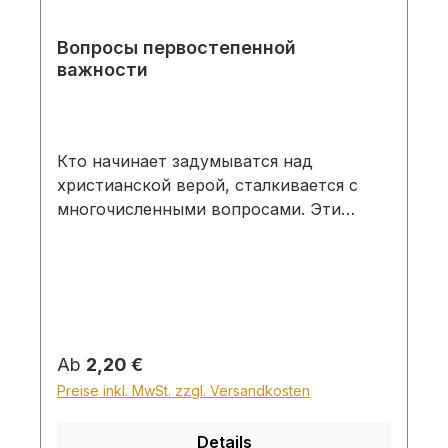
Вопросы первостепенной
важности
Кто начинает задумыватся над
христианской верой, сталкивается с
многочисленными вопросами. Эти
вопросы с поразительным
постоянством повторяются почти у
всех людей, интересующихся верой в
Бога. Профессор, доктор информатики
Вернер Гитт дает краткие, но ёмкие
ответы на эти вопросы. Эта книга
Regulärer Preis:
Ab
2,20 €
предназначена не для знатаков Библии.
Preise inkl. MwSt. zzgl. Versandkosten
В ней сделана попытка серьезно
коснутся тех проблем, которые волнуют
Details