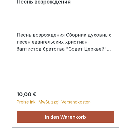
Песнь возрождения
Песнь возрождения Сборник духовных
песен евангельских христиан-
баптистов братства "Совет Церквей"
800 гимнов, c указанием
тональностей, издание второе
переработанное и
доболненное, издательство
"Христианин", 2019 год Samenkorn,
Hardcover
Regulärer Preis:
10,00 €
Preise inkl. MwSt. zzgl. Versandkosten
In den Warenkorb