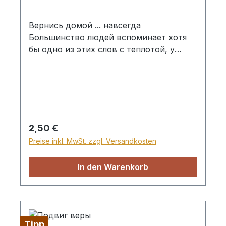
Вернись домой ... навсегда
Большинство людей вспоминает хотя
бы одно из этих слов с теплотой, у
других оно не вызывает таких чувств.
Иные считают, что теперь уже поздно
что-либо изменить... Независимо от
возраста и времени, прошедшего после
разлуки с домом вашего детства,
существует еще один дом, который
Regulärer Preis:
2,50 €
может стать для вас крайне
Preise inkl. MwSt. zzgl. Versandkosten
необходимым. Эта книга повествует об
этом доме. мягкий переплёт
In den Warenkorb
Tipp