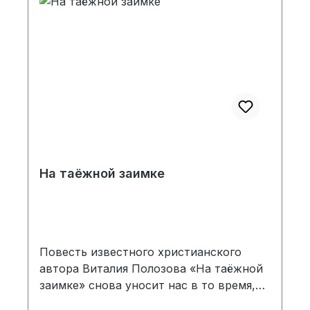
раскаянием идти к Господу, чтобы
снова, ободрившись, следовать за
Ним.Цель этой книги ободрить читателя
для молитвы, для служения, для
свидетельства и готовности встречи с
Господом! твёрдый переплёт
На таёжной заимке
Повесть известного христианского
автора Виталия Полозова «На таёжной
заимке» снова уносит нас в то время,
когда верить в Бога было