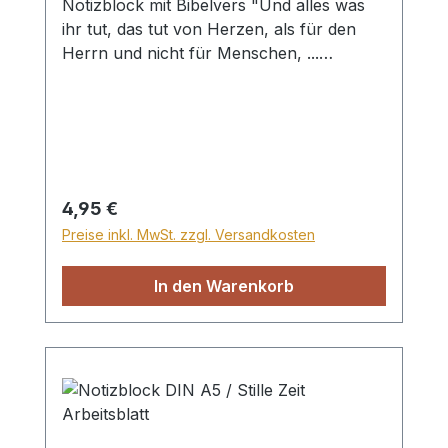
Notizblock mit Bibelvers "Und alles was
ihr tut, das tut von Herzen, als für den
Herrn und nicht für Menschen, ...
Kolosser 3,23" und Olivenzweig-Motiv auf
den Blanko-Seiten. 50 Blatt, Din A5
Regulärer Preis:
4,95 €
Preise inkl. MwSt. zzgl. Versandkosten
In den Warenkorb