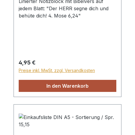
Linierter Notizblock mit Bibelvers auf
jedem Blatt: "Der HERR segne dich und
behüte dich! 4. Mose 6,24"
Regulärer Preis:
4,95 €
Preise inkl. MwSt. zzgl. Versandkosten
In den Warenkorb