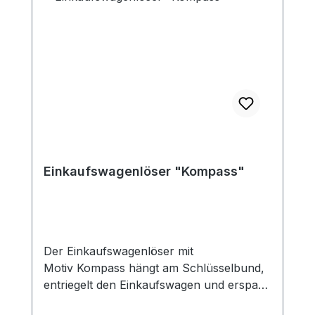
Geschenkidee für Freunde, Familie,
Gemeinde oder als kleines Mitbringsel. Ein
nützliches Accessoire, das Glauben und
Alltag verbindet.
Einkaufswagenlöser "Kompass"
Der Einkaufswagenlöser mit
Motiv Kompass hängt am Schlüsselbund,
entriegelt den Einkaufswagen und erspart
umständliches Hantieren bei der Wagen-