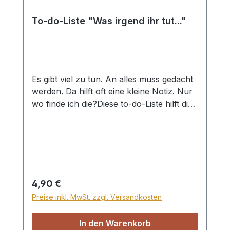
To-do-Liste "Was irgend ihr tut..."
Es gibt viel zu tun. An alles muss gedacht
werden. Da hilft oft eine kleine Notiz. Nur
wo finde ich die?Diese to-do-Liste hilft dir
nicht nur den Überblick zu behalten,
sondern erinnert dich auch daran, dass
Gott dein Tagewerk anerkennt. Mit
wechselnden Bibelversen!
Regulärer Preis:
4,90 €
Preise inkl. MwSt. zzgl. Versandkosten
In den Warenkorb