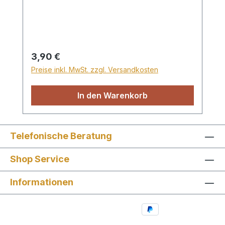
Rückgabe. Zusätzlich als Kapselheber
verwendbar, einzeln auf Karte im
Zellglasbeutel verpackt.
Regulärer Preis:
3,90 €
Preise inkl. MwSt. zzgl. Versandkosten
In den Warenkorb
Telefonische Beratung
Shop Service
Informationen