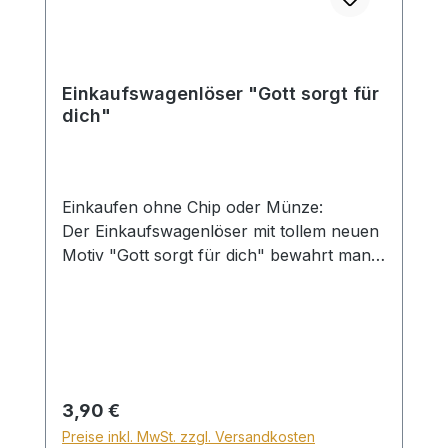
Einkaufswagenlöser "Gott sorgt für
dich"
Einkaufen ohne Chip oder Münze:
Der Einkaufswagenlöser mit tollem neuen
Motiv "Gott sorgt für dich" bewahrt man
am besten am Schlüsselbund auf.
Entriegelt den Einkaufswagen und erspart
umständliches Hantieren bei der Wagen-
Rückgabe. Super Geschenkidee mit
Nutzen, einzeln auf Karte
(Gebrauchsanweisung) im Zellglasbeutel
Regulärer Preis:
3,90 €
verpackt
Preise inkl. MwSt. zzgl. Versandkosten