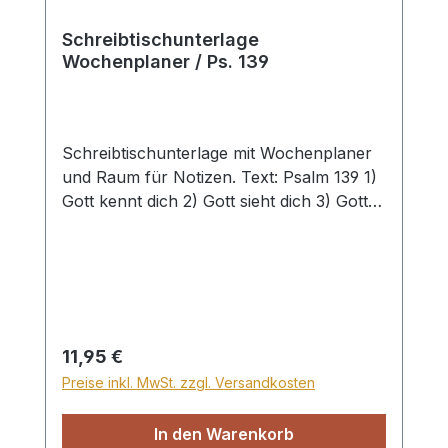
Schreibtischunterlage
Wochenplaner / Ps. 139
Schreibtischunterlage mit Wochenplaner
und Raum für Notizen. Text: Psalm 139 1)
Gott kennt dich 2) Gott sieht dich 3) Gott
ist immer bei dir 4) Gott beschützt dich 5)
Gott führt dich 6) Gott hält dich 50 Blatt,
DIN A3
Regulärer Preis:
11,95 €
Preise inkl. MwSt. zzgl. Versandkosten
In den Warenkorb