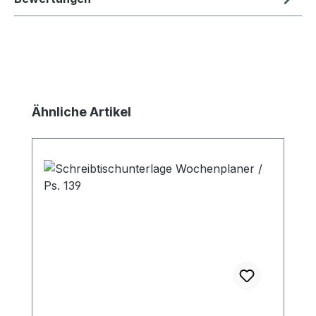
Produktgalerie überspringen
Ähnliche Artikel