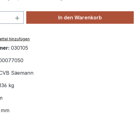
 Anzahl: Gib den gewünschten Wert ein 
In den Warenkorb
ttel hinzufügen
mer:
030105
00077050
CVB Säemann
136 kg
m
8 mm