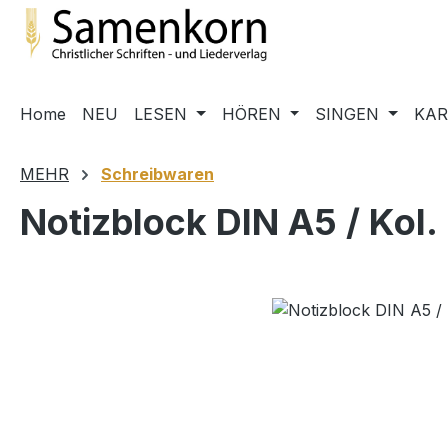
m Hauptinhalt springen
Zur Suche springen
Zur Hauptnavigation springen
Home
NEU
LESEN
HÖREN
SINGEN
KA
MEHR
Schreibwaren
Notizblock DIN A5 / Kol.
Bildergalerie überspringen