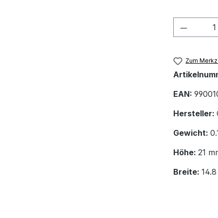
Produkt
Zum Merkze
Artikelnum
EAN:
99001
Hersteller:
Gewicht:
0.
Höhe:
21 m
Breite:
14.