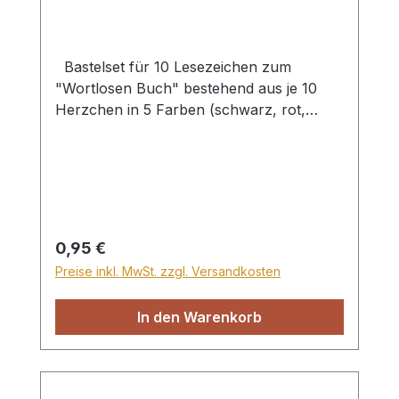
Bastelset für 10 Lesezeichen zum
"Wortlosen Buch" bestehend aus je 10
Herzchen in 5 Farben (schwarz, rot,
weiß, grün, gold) und je 2 Papierstreifen in
5 Farben (weiß, gold, hellblau,
dunkelgrün, dunkelblau). Die Herzchen
werden auf die Papierstreifen geklebt und
ergeben so ein Lesezeichen.
Herzchengröße 3 x 2,5cm, für
Regulärer Preis:
0,95 €
Kindergruppen geeignet
Preise inkl. MwSt. zzgl. Versandkosten
In den Warenkorb