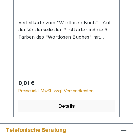
Verteilkarte zum "Wortlosen Buch" Auf
der Vorderseite der Postkarte sind die 5
Farben des "Wortlosen Buches" mit
passenden Bibelversen dargestellt. Auf
der Rückseite ist
der Erlösungsweg anhand der
Farben kurz und knapp erklärt. Die
Postkarte ist als Verteilmaterial gedacht.
in 12 Sprachen
Regulärer Preis:
0,01 €
Preise inkl. MwSt. zzgl. Versandkosten
Details
Telefonische Beratung