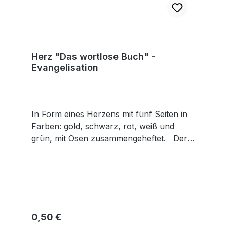
Herz "Das wortlose Buch" -
Evangelisation
In Form eines Herzens mit fünf Seiten in
Farben: gold, schwarz, rot, weiß und
grün, mit Ösen zusammengeheftet. Der
Herzfächer kann zur Darstellung des
Heilsplan Gottes genutzt werden. Gott
macht aus einem schwarzen, sündigen
Herz, durch das rote Blut Christi ein
reines, weißes Herz. Dieses neue Herz
möchte für Gott leben (grün) und bleibt
Regulärer Preis:
0,50 €
ewig (gold). Format ca. 7,5x8cm