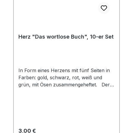
Herz "Das wortlose Buch", 10-er Set
In Form eines Herzens mit fünf Seiten in
Farben: gold, schwarz, rot, weiß und
grün, mit Ösen zusammengeheftet. Der
Herzfächer kann zur Darstellung des
Heilsplan Gottes genutzt werden. Gott
macht aus einem sündigen,
schwarzen Herz, durch das rote Blut
Christi ein reines, weißes Herz. Dieses
neue Herz möchte für Gott leben (grün)
Regulärer Preis:
3,00 €