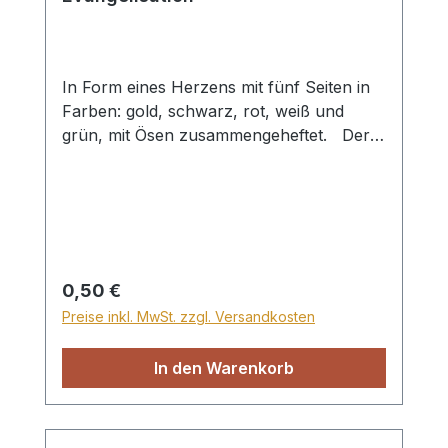
In Form eines Herzens mit fünf Seiten in
Farben: gold, schwarz, rot, weiß und
grün, mit Ösen zusammengeheftet. Der
Herzfächer kann zur Darstellung des
Heilsplan Gottes genutzt werden. Gott
macht aus einem schwarzen, sündigen
Herz, durch das rote Blut Christi ein
reines, weißes Herz. Dieses neue Herz
möchte für Gott leben (grün) und bleibt
Regulärer Preis:
0,50 €
ewig (gold). Format ca. 7,5x8cm
Preise inkl. MwSt. zzgl. Versandkosten
In den Warenkorb