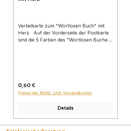
Verteilkarte zum "Wortlosen Buch" mit
Herz Auf der Vorderseite der Postkarte
sind die 5 Farben des "Wortlosen Buches"
mit passenden Bibelversen dargestellt. Auf
der Rückseite ist
der Erlösungsweg anhand der
Farben kurz und deutlich erklärt. Die
Postkarte ist als Verteilmaterial gedacht.
Mit dem Wortlosen Buch auf der
Regulärer Preis:
0,60 €
Vorderseite. in 12 Sprachen
Preise inkl. MwSt. zzgl. Versandkosten
Details