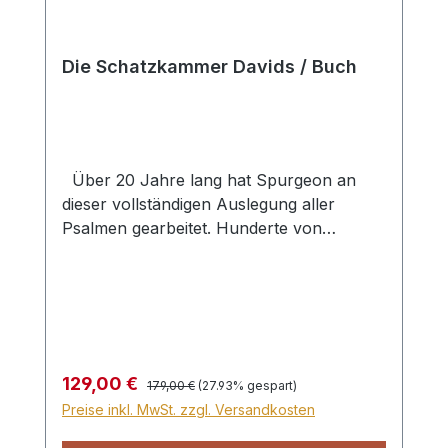
auch zahlreiche sprachliche
Anmerkungen zu jedem Kapitel.
Hardcover
Die Schatzkammer Davids / Buch
Über 20 Jahre lang hat Spurgeon an
dieser vollständigen Auslegung aller
Psalmen gearbeitet. Hunderte von
Kommentaren der Kirchenväter,
Reformatoren, Puritaner und
zeitgenössischer Ausleger hat er zu
diesem Zweck durchgearbeitet, um nicht
nur seine eigenen Funde, sondern auch
die Ergebnisse anderer Ausleger in dieser
Regulärer Preis:
Verkaufspreis:
129,00 €
179,00 €
(27.93% gespart)
»Schatzkammer Davids« dem Leser
Preise inkl. MwSt. zzgl. Versandkosten
nutzbar zu machen. Eine gründliche, tief
schürfende Vers-für-Vers-Auslegung,