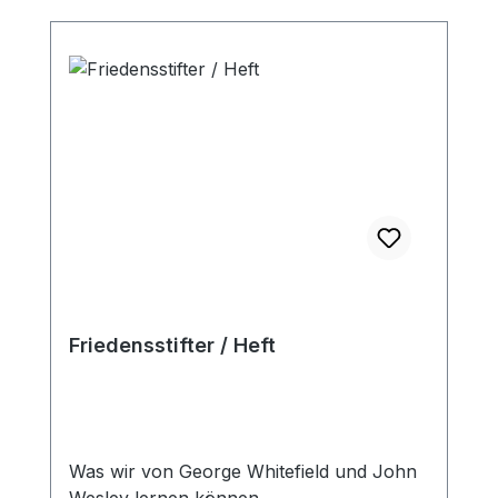
predigen sollen, aber er lehrte sie
wiederholt, wie sie beten sollen.« Diese
Zitate zeigen, dass Benedikt Peters den
Leser stark herausfordert. Selbst geprägt
von dem indischen Erweckungsprediger
Bakht Singh hält er einer gebetslosen
Christenheit den Spiegel vor. Ganz nah an
der Schrift entfaltet er eine »Theologie des
Gebets«, zeigt Hindernisse der Erhörung
auf und leitet durch ermutigende
Erfahrungen zu einem fruchtbaren
Gebetsleben an. Endlich ein Buch, das die
geistlichen Nöte unserer Zeit bei der
Friedensstifter / Heft
Wurzel packt! (Verlagstext) Gebunden
Was wir von George Whitefield und John