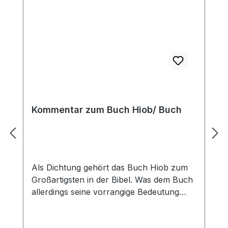
Verführung und der Versuchungen
hindurch nicht vom Weg des Lebens
abkommen und am Ende das Ziel unseres
Weges erreichen: Wir sollen einst mit
Christus vereint über die Erde herrschen.
Davon bietet uns das letzte Kapitel des
Buches ein anschauliches Bild.
Hardcover
Kommentar zum Buch Hiob/ Buch
Als Dichtung gehört das Buch Hiob zum
Großartigsten in der Bibel. Was dem Buch
allerdings seine vorrangige Bedeutung
gibt, ist seine Botschaft. Ohne das Buch
Hiob könnten wir das Leben der Erlösten