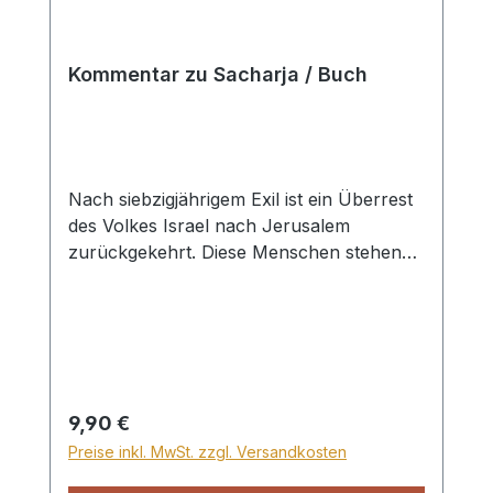
jedes gläubigen Lesers erwärmt.
Hardcover
Kommentar zu Sacharja / Buch
Nach siebzigjährigem Exil ist ein Überrest
des Volkes Israel nach Jerusalem
zurückgekehrt. Diese Menschen stehen
vor der großen Herausforderung, das
Heiligtum Gottes und das jüdische
Gemeinwesen wiederaufzubauen. Sie sind
schwach, von Feinden bedrängt – und
immer noch ein Volk von Untertanen,
vom Wohlwollen heidnischer Könige
Regulärer Preis:
9,90 €
abhängig. Die Gefahr, allen Mut und den
Preise inkl. MwSt. zzgl. Versandkosten
Glauben an eine Zukunft des Volkes zu
verlieren, ist groß! Aber »der HERR