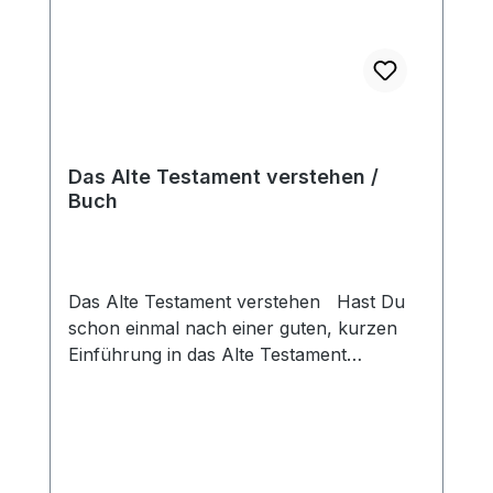
Das Alte Testament verstehen /
Buch
Das Alte Testament verstehen Hast Du
schon einmal nach einer guten, kurzen
Einführung in das Alte Testament
gesucht? Ein Buch, wo Inhalt, Aufbau,
grobe Linien und Besonderheiten auf den
Punkt gebracht werden?Dann ist dieses
Buch genau das Richtige für Dich!
Benedikt Peters nimmt den Leser an die