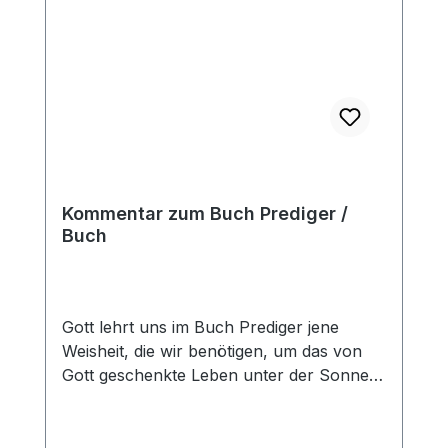
Friedenstifter wurden sie zum großen
Segen und Vorbild – auch für uns im 21.
Jahrhundert, wo ähnliche Kontroversen
zu heftigen Spannungen führen.Eine sehr
aktuelle und ermutigende Wegweisung.
Diese Broschüre ist die Niederschrift eines
Vortags, den Benedikt Peters auf der
Hirtenkonferenz des EBTC im Mai 2020
gehalten hat. Heft
Kommentar zum Buch Prediger /
Buch
Gott lehrt uns im Buch Prediger jene
Weisheit, die wir benötigen, um das von
Gott geschenkte Leben unter der Sonne
zu seiner Ehre und zu unserer Freude zu
leben (2,26).Man hat das Buch Prediger
»die Sphinx der hebräischen Literatur«