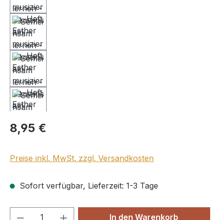
Regulärer Preis:
8,95 €
Preise inkl. MwSt. zzgl. Versandkosten
Sofort verfügbar, Lieferzeit: 1-3 Tage
Produkt Anzahl: Gib den gewünschten We
In den Warenkorb