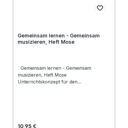
Gemeinsam lernen - Gemeinsam
musizieren, Heft Mose
Gemeinsam lernen - Gemeinsam
musizieren, Heft Mose
Unterrichtskonzept für den
Streichergruppenunterricht mit Kindern
ab 7 Jahren im christlichen Umfeld und
biblischen Kontext für Violine, Bratsche,
Violoncello und Kontrabass. Die Kinder
erlernen die musikalischen
Grundkenntnisse und die grundlegende
Regulärer Preis:
10,95 €