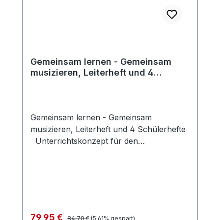
Gemeinsam lernen - Gemeinsam
musizieren, Leiterheft und 4
Schülerhefte
Gemeinsam lernen - Gemeinsam
musizieren, Leiterheft und 4 Schülerhefte
Unterrichtskonzept für den
Streichergruppenunterricht mit Kindern
ab 7 Jahren im christlichen Umfeld und
biblischen Kontext für Violine, Bratsche,
Violoncello und Kontrabass. Die Kinder
erlernen die musikalischen
Grundkenntnisse und die grundlegende
Regulärer Preis:
Verkaufspreis:
79,95 €
84,70 €
(5.61% gespart)