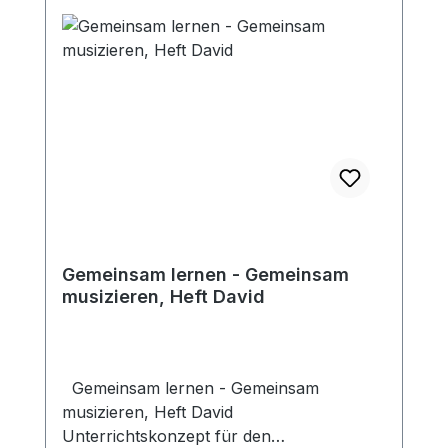
instrumentaltechnisch und musikalisch
aufeinander auf und beziehen sich auf die
jeweilige Bibelgeschichte. Für Gruppen bis
zu 20 Kindern auf eine Kursdauer von 2
Jahren ausgelegt. Ein Gesamtleiterheft
für alle 4 Schülerhefte, mit
Generalpartituren, Lehrerkommentar und
Materialsammlung. Ringheft
Gemeinsam lernen - Gemeinsam
musizieren, Heft David
Gemeinsam lernen - Gemeinsam
musizieren, Heft David
Unterrichtskonzept für den