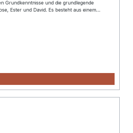
chen Grundkenntnisse und die grundlegende
ose, Ester und David. Es besteht aus einem
isch aufeinander auf und beziehen sich auf die
mtleiterheft für alle 4 Schülerhefte, mit