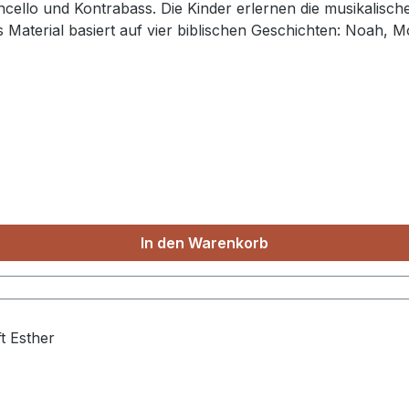
loncello und Kontrabass. Die Kinder erlernen die musikalis
 Material basiert auf vier biblischen Geschichten: Noah, M
piele und Übungen bauen instrumentaltechnisch und musikal
indern auf eine Kursdauer von 2 Jahren ausgelegt. Ein Gesa
Generalpartituren, Lehrerkommentar und Materialsammlung. Ringheft
In den Warenkorb