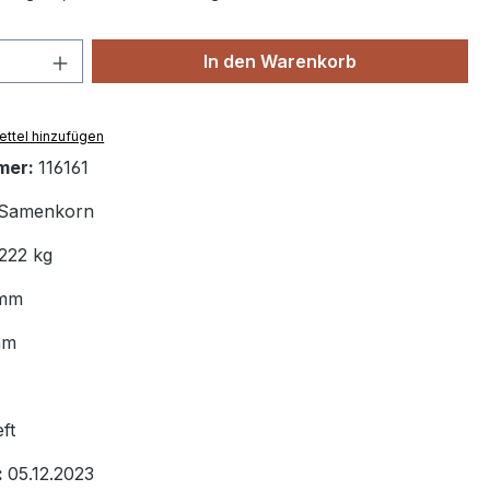
 Anzahl: Gib den gewünschten Wert ein 
In den Warenkorb
ttel hinzufügen
mer:
116161
Samenkorn
222 kg
 mm
mm
ft
:
05.12.2023