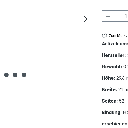
Produkt
Zum Merkze
Artikelnum
Hersteller:
Gewicht:
0.
Höhe:
29.6
Breite:
21 
Seiten:
52
Bindung:
He
erschienen