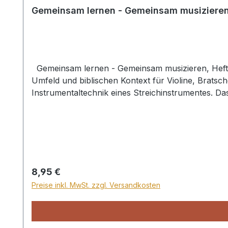
Gemeinsam lernen - Gemeinsam musizieren
Gemeinsam lernen - Gemeinsam musizieren, Heft D
Umfeld und biblischen Kontext für Violine, Bratsc
Instrumentaltechnik eines Streichinstrumentes. Da
instrumentaltechnisch und musikalisch aufeinander
von 2 Jahren ausgelegt. Mit Stimmenauszügen für
Regulärer Preis:
8,95 €
Preise inkl. MwSt. zzgl. Versandkosten