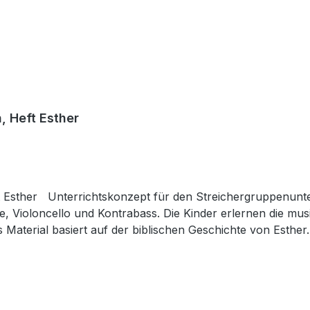
 Heft Esther
sther Unterrichtskonzept für den Streichergruppenunterr
he, Violoncello und Kontrabass. Die Kinder erlernen die m
s Material basiert auf der biblischen Geschichte von Esthe
 auf und beziehen sich auf die jeweilige Bibelgeschichte. 
 die einzelnen Instrumente. Schülerheft 3, DIN A4-Heft