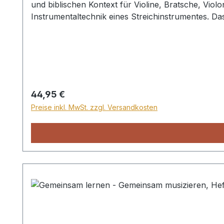
und biblischen Kontext für Violine, Bratsche, Vio
Instrumentaltechnik eines Streichinstrumentes. Das
Lehrerheft und vier Schülerheften. Alle Lieder, S
jeweilige Bibelgeschichte. Für Gruppen bis zu 20 K
Regulärer Preis:
44,95 €
Preise inkl. MwSt. zzgl. Versandkosten