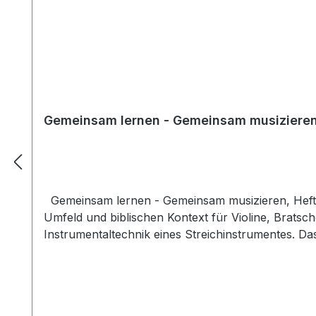
Gemeinsam lernen - Gemeinsam musizieren,
Gemeinsam lernen - Gemeinsam musizieren, Heft E
Umfeld und biblischen Kontext für Violine, Bratsc
Instrumentaltechnik eines Streichinstrumentes. Da
instrumentaltechnisch und musikalisch aufeinander
von 2 Jahren ausgelegt. Mit Stimmenauszügen für