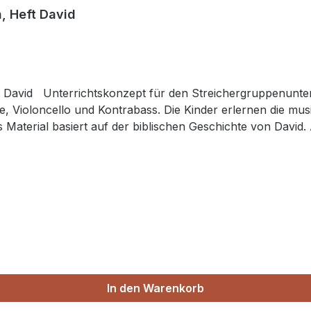
, Heft David
avid Unterrichtskonzept für den Streichergruppenunterri
he, Violoncello und Kontrabass. Die Kinder erlernen die m
s Material basiert auf der biblischen Geschichte von David
 auf und beziehen sich auf die jeweilige Bibelgeschichte. 
 die einzelnen Instrumente. Schülerheft 4, DIN A4-Heft
In den Warenkorb