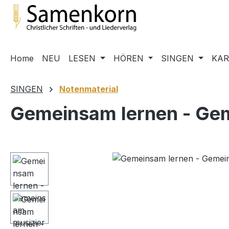
m Hauptinhalt springen
Zur Suche springen
Zur Hauptnavigation springen
Home
NEU
LESEN
HÖREN
SINGEN
KA
SINGEN
Notenmaterial
Gemeinsam lernen - Gem
Bildergalerie überspringen